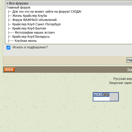
Искать в подфорумах?
Те
Русская ве
Лицензия заре