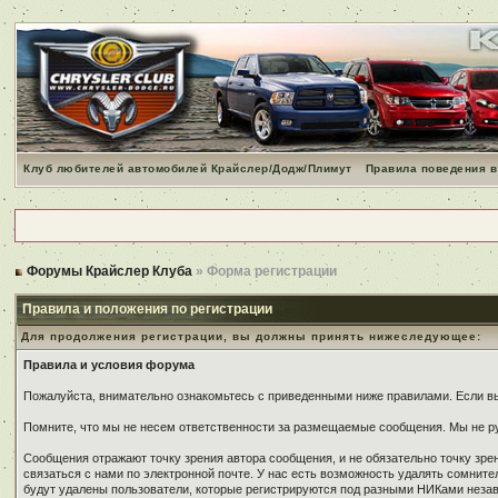
Клуб любителей автомобилей Крайслер/Додж/Плимут
Правила поведения в
Форумы Крайслер Клуба
» Форма регистрации
Правила и положения по регистрации
Для продолжения регистрации, вы должны принять нижеследующее:
Правила и условия форума
Пожалуйста, внимательно ознакомьтесь с приведенными ниже правилами. Если вы 
Помните, что мы не несем ответственности за размещаемые сообщения. Мы не ру
Сообщения отражают точку зрения автора сообщения, и не обязательно точку зр
связаться с нами по электронной почте. У нас есть возможность удалять сомнит
будут удалены пользователи, которые регистрируются под разными НИКами незави