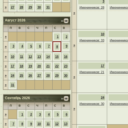
3
»
27
28
29
30
31
Именинников: 28
Именинников
»
Август 2026
П
В
С
Ч
П
С
В
10
»
1
2
Именинников: 33
Именинников
»
3
4
5
6
7
9
»
8
»
10
11
12
13
14
15
16
17
»
17
18
19
20
21
22
23
Именинников: 21
Именинников
»
24
25
26
27
28
29
30
»
»
31
24
Сентябрь 2026
Именинников: 30
Именинников
П
В
С
Ч
П
С
В
»
»
1
2
3
4
5
6
»
7
8
9
10
11
12
13