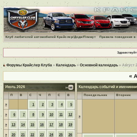
Клуб любителей автомобилей Крайслер/Додж/Плимут
Правила поведения в
Здравствуйт
Форумы Крайслер Клуба
»
Календарь
»
Основной календарь
» Август 
«
А
Июль 2026
Календарь событий и именинни
П
В
С
Ч
П
С
В
Понедельник
Вторник
»
1
2
3
4
5
»
6
7
8
9
10
11
12
»
»
13
14
15
16
17
18
19
»
20
21
22
23
24
25
26