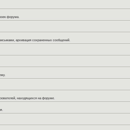
троек форума.
 письмами, архивация сохраненных сообщений.
ему.
льзователей, находящихся на форуме.
я.