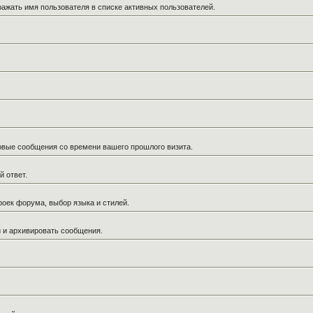
ражать имя пользователя в списке активных пользователей.
новые сообщения со времени вашего прошлого визита.
й ответ.
роек форума, выбор языка и стилей.
й и архивировать сообщения.