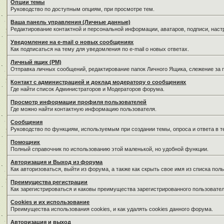
Опции темы
Руководство по доступным опциям, при просмотре тем.
Ваша панель управления (Личные данные)
Редактирование контактной и персональной информации, аватаров, подписи, нас
Уведомление на e-mail о новых сообщениях
Как подписаться на тему для уведомления по e-mail о новых ответах.
Личный ящик (PM)
Отправка личных сообщений, редактирование папок Личного Ящика, слежение за
Контакт с администрацией и доклад модератору о сообщениях
Где найти список Администраторов и Модераторов форума.
Просмотр информации профиля пользователей
Где можно найти контактную информацию пользователя.
Сообщения
Руководство по функциям, используемым при создании темы, опроса и ответа в т
Помощник
Полный справочник по использованию этой маленькой, но удобной функции.
Авторизация и Выход из форума
Как авторизоваться, выйти из форума, а также как скрыть свое имя из списка по
Преимущества регистрации
Как зарегистрироваться и каковы преимущества зарегистрированного пользовател
Cookies и их использование
Преимущества использования cookies, и как удалять cookies данного форума.
Авторизация и выход