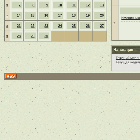
»
7
8
9
10
11
12
13
»
14
15
16
17
18
19
20
Имениннико
»
»
21
22
23
24
25
26
27
»
28
29
30
Навигация
·
Текущий меся
·
Текущая недел