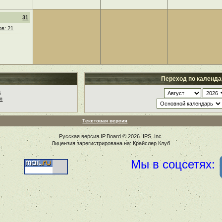
31
в: 21
Переход по календ
ц
я
Текстовая версия
Русская версия
IP.Board
© 2026
IPS, Inc
.
Лицензия зарегистрирована на: Крайслер Клуб
Мы в соцсетях: