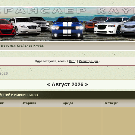
 форумах Крайслер Клуба.
Здравствуйте, гость
(
Вход
|
Регистрация
)
 2026
«
Август 2026
»
бытий и именинников
ик
Вторник
Среда
Четверг