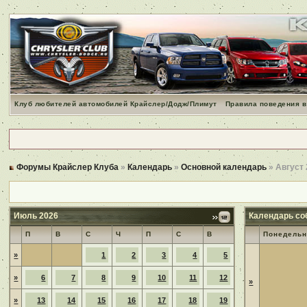
Клуб любителей автомобилей Крайслер/Додж/Плимут
Правила поведения в
Форумы Крайслер Клуба
»
Календарь
»
Основной календарь
» Август
Июль 2026
Календарь со
П
В
С
Ч
П
С
В
Понедельн
»
1
2
3
4
5
»
6
7
8
9
10
11
12
»
»
13
14
15
16
17
18
19