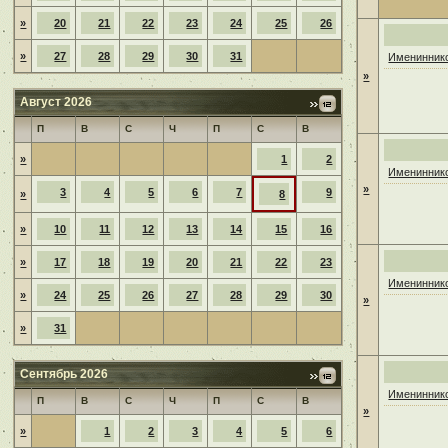
»
20
21
22
23
24
25
26
»
27
28
29
30
31
Имениннико
»
Август 2026
П
В
С
Ч
П
С
В
»
1
2
Имениннико
»
3
4
5
6
7
9
»
8
»
10
11
12
13
14
15
16
»
17
18
19
20
21
22
23
Имениннико
»
24
25
26
27
28
29
30
»
»
31
Сентябрь 2026
Имениннико
П
В
С
Ч
П
С
В
»
»
1
2
3
4
5
6