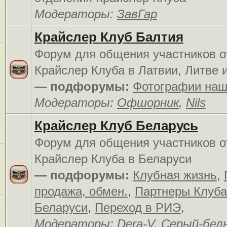
Модераторы:
ЗавГар
Крайслер Клуб Балтия
Форум для общения участников о
Крайслер Клуба в Латвии, Литве 
— подфорумы:
Фотографии наш
Модераторы:
Офшорник
,
Nils
Крайслер Клуб Беларусь
Форум для общения участников о
Крайслер Клуба в Беларуси
— подфорумы:
Клубная жизнь
,
продажа, обмен.
,
Партнеры Клуба
Беларуси
,
Переход в РИЭ
,
Модераторы:
Dera-V
,
Серый-бел