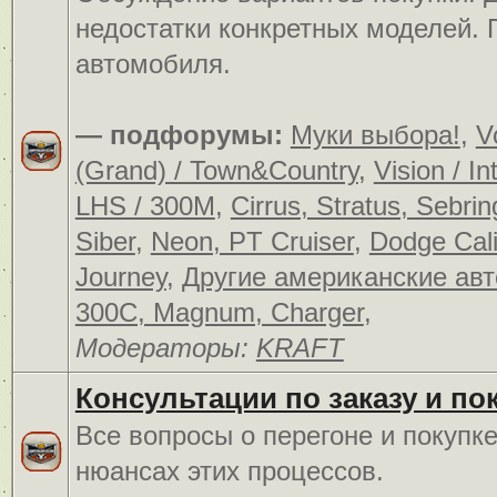
недостатки конкретных моделей.
автомобиля.
— подфорумы:
Муки выбора!
,
V
(Grand) / Town&Country
,
Vision / In
LHS / 300M
,
Cirrus, Stratus, Sebrin
Siber
,
Neon, PT Cruiser
,
Dodge Cali
Journey
,
Другие американские ав
300C, Magnum, Charger
,
Модераторы:
KRAFT
Консультации по заказу и по
Все вопросы о перегоне и покупк
нюансах этих процессов.