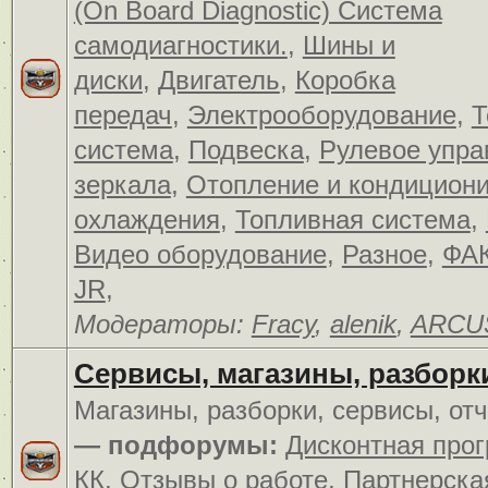
(On Board Diagnostic) Система
самодиагностики.
,
Шины и
диски
,
Двигатель
,
Коробка
передач
,
Электрооборудование
,
Т
система
,
Подвеска
,
Рулевое упра
зеркала
,
Отопление и кондицион
охлаждения
,
Топливная система
,
Видео оборудование
,
Разное
,
ФАК
JR
,
Модераторы:
Fracy
,
alenik
,
ARCU
Сервисы, магазины, разборк
Магазины, разборки, сервисы, от
— подфорумы:
Дисконтная про
КК
,
Отзывы о работе
,
Партнерска