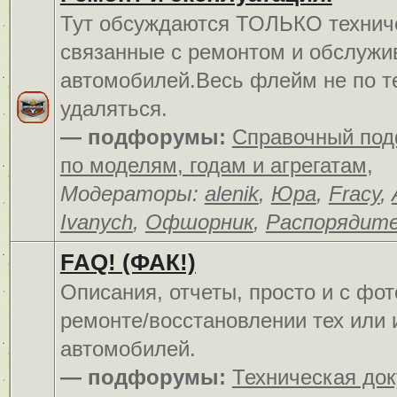
Тут обсуждаются ТОЛЬКО технич
связанные с ремонтом и обслуж
автомобилей.Весь флейм не по т
удаляться.
— подфорумы:
Справочный по
по моделям, годам и агрегатам
,
Модераторы:
alenik
,
Юра
,
Fracy
,
Ivanych
,
Офшорник
,
Распорядит
FAQ! (ФАК!)
Описания, отчеты, просто и c фо
ремонте/восстановлении тех или 
автомобилей.
— подфорумы:
Техническая до