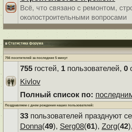
Всё, что связано с ремонтом, ст
околостроительными вопросами
Статистика форума
756 посетителей за последние 5 минут
755
гостей,
1
пользователей,
0
с
Kivlov
Полный список по:
последни
Поздравляем с днем рождения наших пользователей:
33
пользователей празднуют се
Donna
(
49
),
Serg08
(
61
),
Zorg
(
42
)