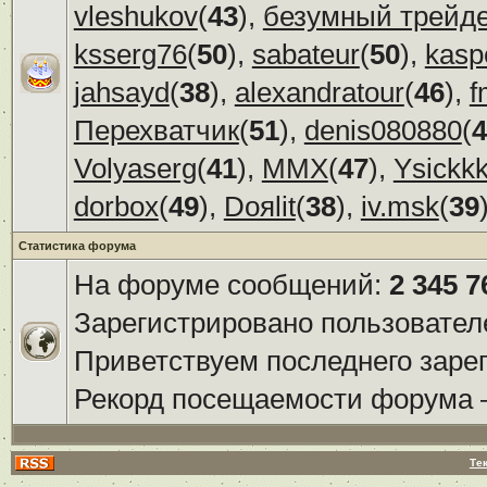
vleshukov
(
43
),
безумный трейд
ksserg76
(
50
),
sabateur
(
50
),
kasp
jahsayd
(
38
),
alexandratour
(
46
),
f
Перехватчик
(
51
),
denis080880
(
4
Volyaserg
(
41
),
ММХ
(
47
),
Ysickk
dorbox
(
49
),
Doяlit
(
38
),
iv.msk
(
39
Статистика форума
На форуме сообщений:
2 345 7
Зарегистрировано пользовател
Приветствуем последнего заре
Рекорд посещаемости форума
Те