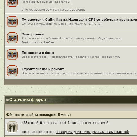
Поговорим, обменяемся опытом...
2. Информация об угнанных автомобилях.
Путешествия, СиБи, Карты, Навигация, GPS устройства и програм
Отчёты о путешествиях. Всё о навигации GPS и СиБи
Электроника
Все, что касается бытовой техники, электроники - обсуждаем здесь
Модераторы:
ЗавГар
Поговорим о фото
Всё о фотографии, фотоаппаратах, заваленных горизонтах и т.п.
Строительство и ремонт
Всё, что связано с ремонтом, строительством и околостроительными вопро
Статистика форума
429 посетителей за последние 5 минут
428
гостей,
0
пользователей,
1
скрытых пользователей
Полный список по:
последним действиям
,
именам пользователей