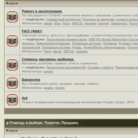
Форум
Ремонт и эксплуатация.
Тут обсуждаются ТОЛЬКО технические вопросы, связанные с ремонтом и об
— подфорумы:
Справочный подфорум
,
Разделы по моделям, годам и агрег
Модераторы:
alenik
,
Юра
,
Fracy
,
ARCUS
,
creativer
,
Ivanych
,
Офшорник
,
Расп
FAQ! (ФАК!)
Описания, отчеты, просто и c фотографиями, о ремонте/восстановлении те
— подфорумы:
Техническая документация
,
OBD (On Board Diagnostic) Сист
передач
,
Электрооборудование
,
Тормозная система
,
Подвеска
,
Рулевое упр
охлаждения
,
Топливная система
,
Кузов.
,
Аудио/Видео оборудование
,
Разно
Модераторы:
Fracy
,
alenik
,
ARCUS
,
creativer
Сервисы, магазины, разборки.
Магазины, разборки, сервисы, отчеты о ремонтах,
— подфорумы:
Дисконтная программа КК
,
Отзывы о работе
,
Партнерская п
Модераторы:
юрген
Барахолка
Все объявления о купле, продаже, аренде, обмене.
Модераторы:
avalon
,
юрген
4x4
Раздел посвященный полноприводным автомобилям Chrysler, Dodge, JEEP.
Помощь в выборе. Перегон. Продажа.
Форум