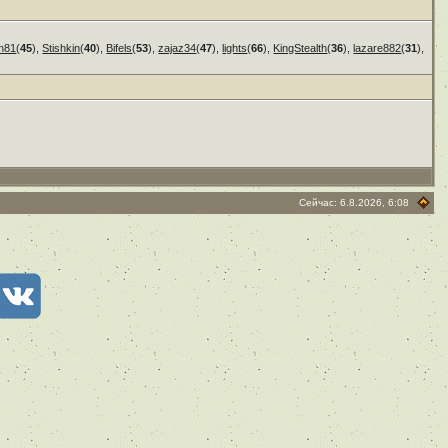
n81
(
45
),
Stishkin
(
40
),
Bifels
(
53
),
zajaz34
(
47
),
lights
(
66
),
KingStealth
(
36
),
lazare882
(
31
),
Сейчас: 6.8.2026, 6:08