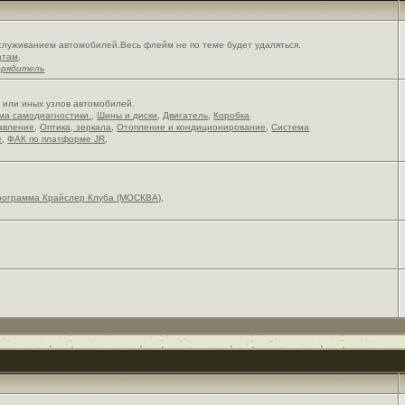
служиванием автомобилей.Весь флейм не по теме будет удаляться.
атам
,
орядитель
х или иных узлов автомобилей.
ема самодиагностики.
,
Шины и диски
,
Двигатель
,
Коробка
авление
,
Оптика, зеркала
,
Отопление и кондиционирование
,
Система
е
,
ФАК по платформе JR
,
рограмма Крайслер Клуба (МОСКВА)
,