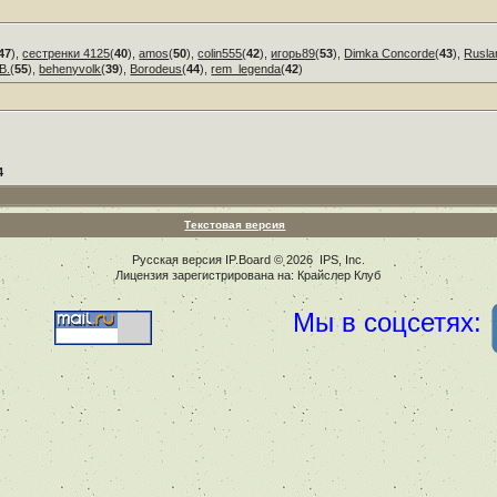
47
),
сестренки 4125
(
40
),
amos
(
50
),
colin555
(
42
),
игорь89
(
53
),
Dimka Concorde
(
43
),
Rusla
В.
(
55
),
behenyvolk
(
39
),
Borodeus
(
44
),
rem_legenda
(
42
)
4
Текстовая версия
Русская версия
IP.Board
© 2026
IPS, Inc
.
Лицензия зарегистрирована на: Крайслер Клуб
Мы в соцсетях: