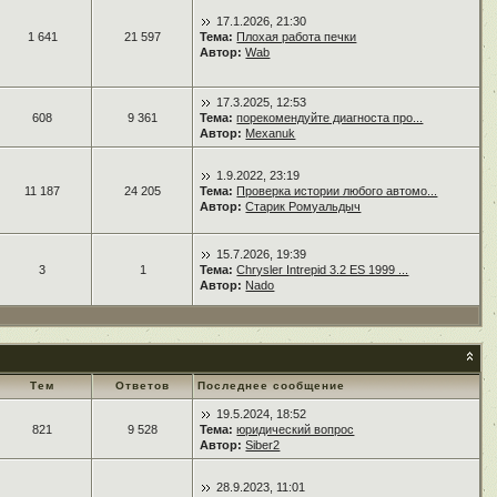
17.1.2026, 21:30
1 641
21 597
Тема:
Плохая работа печки
Автор:
Wab
17.3.2025, 12:53
608
9 361
Тема:
порекомендуйте диагноста про...
Автор:
Mexanuk
1.9.2022, 23:19
11 187
24 205
Тема:
Проверка истории любого автомо...
Автор:
Старик Ромуальдыч
15.7.2026, 19:39
3
1
Тема:
Chrysler Intrepid 3.2 ES 1999 ...
Автор:
Nado
Тем
Ответов
Последнее сообщение
19.5.2024, 18:52
821
9 528
Тема:
юридический вопрос
Автор:
Siber2
28.9.2023, 11:01