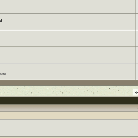
мы
сами
У