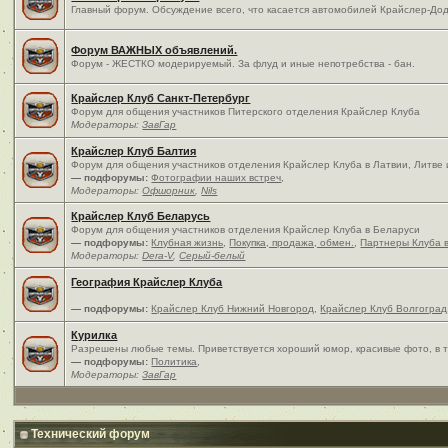
Главный форум. Обсуждение всего, что касается автомобилей Крайслер-Дод
Форум ВАЖНЫХ объявлений.
Форум - ЖЕСТКО модерируемый. За флуд и иные непотребства - бан.
Крайслер Клуб Санкт-Петербург
Форум для общения участников Питерского отделения Крайслер Клуба
Модераторы:
ЗавГар
Крайслер Клуб Балтия
Форум для общения участников отделения Крайслер Клуба в Латвии, Литве
— подфорумы:
Фотографии наших встреч
,
Модераторы:
Офшорник
,
Nils
Крайслер Клуб Беларусь
Форум для общения участников отделения Крайслер Клуба в Беларуси
— подфорумы:
Клубная жизнь
,
Покупка, продажа, обмен.
,
Партнеры Клуба 
Модераторы:
Dera-V
,
Серый-белый
География Крайслер Клуба
— подфорумы:
Крайслер Клуб Нижний Новгород
,
Крайслер Клуб Волгоград
Курилка
Разрешены любые темы. Приветствуется хороший юмор, красивые фото, в т
— подфорумы:
Политика
,
Модераторы:
ЗавГар
Технический форум