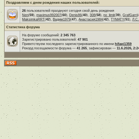
Поздравляем с днем рождения наших пользователей:
26
пользователей празднуют сегодня свой день рождения
Nen
(
59
),
maximus992007
(
60
),
Denis86
(
40
),
308
(
58
),
no_limit
(
39
),
GrafGarri
(
MaksimkaRRT
(
42
),
Вадим1979
(
47
),
Анастасия1984
(
42
),
TYMATY
(
51
),
Л.С.
Статистика форума
На форуме сообщений:
2 345 763
Зарегистрировано пользователей:
47 901
Приветствуем последнего зарегистрированного по имени
hifapi1359
Рекорд посещаемости форума —
41 265
, зафиксирован —
11.6.2026, 2:2