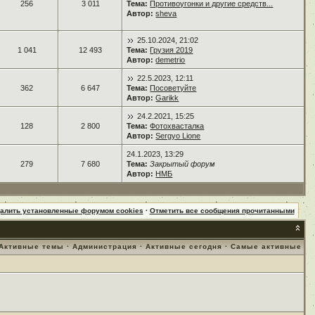
256
3 011
Тема:
Противоугонки и другие средств...
Автор:
sheva
25.10.2024, 21:02
1 041
12 493
Тема:
Грузия 2019
Автор:
demetrio
22.5.2023, 12:11
362
6 647
Тема:
Посоветуйте
Автор:
Garikk
24.2.2021, 15:25
128
2 800
Тема:
Фотохвасталка
Автор:
Sergyo Lione
24.1.2023, 13:29
279
7 680
Тема:
Закрытый форум
Автор:
НМБ
далить установленные форумом cookies
·
Отметить все сообщения прочитанными
Активные темы
·
Администрация
·
Активные сегодня
·
Самые активные