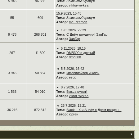
5 946
96 336
Тема:
Закрытый форум
Автор:
viktor-wyksa
15.9.2023, 15:45
55
609
Тема:
Закрытый форум
Автор:
mr.Freeman
19.3.2026, 22:29
9 478
268 701
Тема:
С Днём рождения! ЗавГар
Автор:
ЗавГар
5.11.2025, 19:15
267
11 300
Тема:
DMB300 с днюхай
Автор:
dmb300
5.5.2026, 16:42
3 946
50 854
Тема:
Имобилайзер и ключ
Автор:
ezop
8.7.2026, 17:48
1 533
54 010
Тема:
Выкса рулит!
Автор:
viktor-wyksa
23.7.2026, 13:21
36 216
872 312
Тема:
Black_LX и Sundy с Днем рожден...
Автор:
юрген