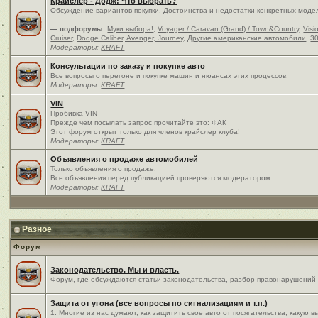
Крайслер - Додж: Что выбрать?
Обсуждение вариантов покупки. Достоинства и недостатки конкретных моде
— подфорумы:
Муки выбора!
,
Voyager / Caravan (Grand) / Town&Country
,
Visi
Cruiser
,
Dodge Caliber, Avenger, Journey
,
Другие американские автомобили
,
30
Модераторы:
KRAFT
Консультации по заказу и покупке авто
Все вопросы о перегоне и покупке машин и нюансах этих процессов.
Модераторы:
KRAFT
VIN
Пробивка VIN
Прежде чем посылать запрос прочитайте это:
ФАК
Этот форум открыт только для членов крайслер клуба!
Модераторы:
KRAFT
Объявления о продаже автомобилей
Только объявления о продаже.
Все объявления перед публикацией проверяются модератором.
Модераторы:
KRAFT
Разное
Форум
Законодательство. Мы и власть.
Форум, где обсуждаются статьи законодательства, разбор правонарушений и
Защита от угона (все вопросы по сигнализациям и т.п.)
1. Многие из нас думают, как защитить свое авто от посягательства, какую 