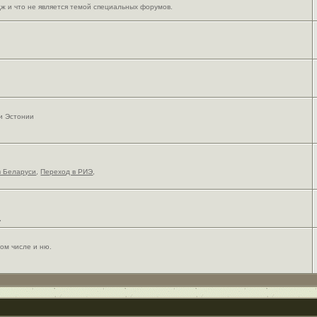
ж и что не является темой специальных форумов.
 и Эстонии
в Беларуси
,
Переход в РИЭ
,
,
ом числе и ню.