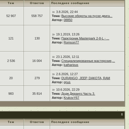
Тем
Ответов
Последнее сообщение
3.8.2026, 22:44
52 907
558 757
Тема:
Высокие обороты на пуске двига...
Автор:
08850
19.1.2019, 13:26
121
130
Тема:
Парктроник Masterpark 2-8-L - ...
Автор:
Romson77
23.1.2026, 12:11
2 536
16 004
Тема:
Специализированные мастерские,...
Автор:
katharious
2.6.2026, 12:27
20
279
Тема:
DURANGO, JEEP, DAKOTA, RAM
Автор:
gnus
10.6.2026, 22:29
983
35 814
Тема:
Додж Дюранго.Часть 3.
Автор:
KrukovY67
Тем
Ответов
Последнее сообщение