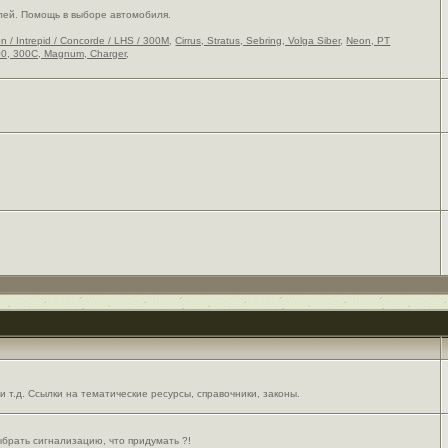
лей. Помощь в выборе автомобиля.
on / Intrepid / Concorde / LHS / 300M
,
Cirrus, Stratus, Sebring, Volga Siber
,
Neon, PT
0, 300C, Magnum, Charger
,
 т.д. Ссылки на тематические ресурсы, справочники, законы.
выбрать сигнализацию, что придумать ?!