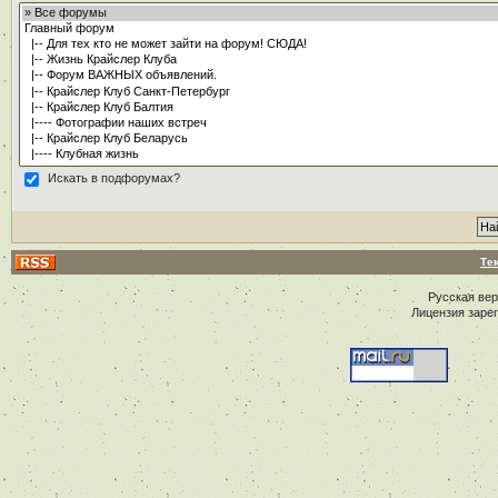
Искать в подфорумах?
Те
Русская ве
Лицензия заре