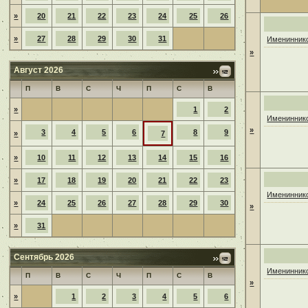
»
20
21
22
23
24
25
26
»
27
28
29
30
31
Имениннико
»
Август 2026
П
В
С
Ч
П
С
В
»
1
2
Имениннико
»
3
4
5
6
8
9
»
7
»
10
11
12
13
14
15
16
»
17
18
19
20
21
22
23
Имениннико
»
24
25
26
27
28
29
30
»
»
31
Сентябрь 2026
Имениннико
П
В
С
Ч
П
С
В
»
»
1
2
3
4
5
6