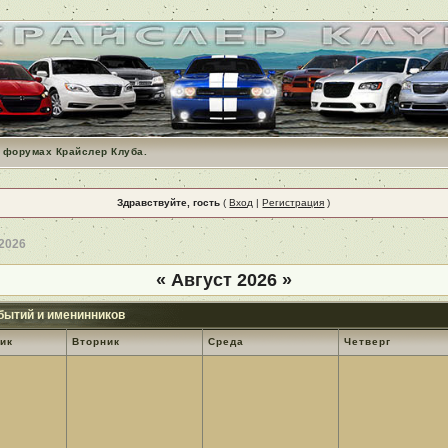
 форумах Крайслер Клуба.
Здравствуйте, гость
(
Вход
|
Регистрация
)
 2026
«
Август 2026
»
бытий и именинников
ик
Вторник
Среда
Четверг