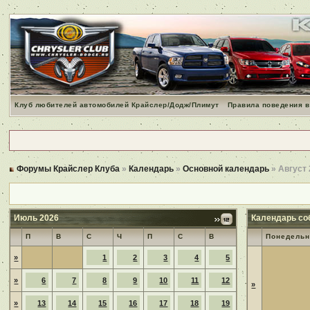
Клуб любителей автомобилей Крайслер/Додж/Плимут
Правила поведения в
Форумы Крайслер Клуба
»
Календарь
»
Основной календарь
» Август
Июль 2026
Календарь со
П
В
С
Ч
П
С
В
Понедельн
»
1
2
3
4
5
»
6
7
8
9
10
11
12
»
»
13
14
15
16
17
18
19