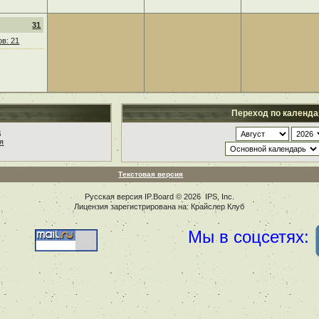
31
в: 21
Переход по календ
ц
я
Текстовая версия
Русская версия
IP.Board
© 2026
IPS, Inc
.
Лицензия зарегистрирована на: Крайслер Клуб
Мы в соцсетях: