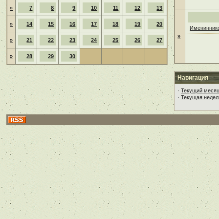
»
7
8
9
10
11
12
13
»
14
15
16
17
18
19
20
Имениннико
»
»
21
22
23
24
25
26
27
»
28
29
30
Навигация
·
Текущий меся
·
Текущая недел