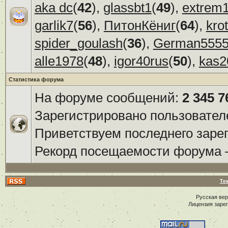
aka dc
(
42
),
glassbt1
(
49
),
extrem
garlik7
(
56
),
ПитонКёниг
(
64
),
kro
spider_goulash
(
36
),
German555
alle1978
(
48
),
igor40rus
(
50
),
kas2
Статистика форума
На форуме сообщений:
2 345 7
Зарегистрировано пользовател
Приветствуем последнего заре
Рекорд посещаемости форума
Те
Русская ве
Лицензия заре