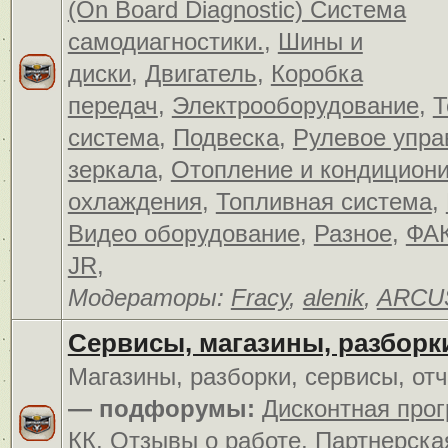
(On Board Diagnostic) Система
самодиагностики.
,
Шины и
диски
,
Двигатель
,
Коробка
передач
,
Электрооборудование
,
Т
система
,
Подвеска
,
Рулевое упра
зеркала
,
Отопление и кондицион
охлаждения
,
Топливная система
,
Видео оборудование
,
Разное
,
ФАК
JR
,
Модераторы:
Fracy
,
alenik
,
ARCU
Сервисы, магазины, разборк
Магазины, разборки, сервисы, от
— подфорумы:
Дисконтная про
КК
,
Отзывы о работе
,
Партнерска