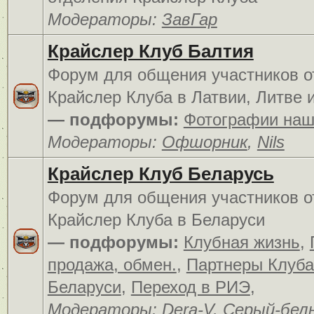
Модераторы:
ЗавГар
Крайслер Клуб Балтия
Форум для общения участников о
Крайслер Клуба в Латвии, Литве 
— подфорумы:
Фотографии наш
Модераторы:
Офшорник
,
Nils
Крайслер Клуб Беларусь
Форум для общения участников о
Крайслер Клуба в Беларуси
— подфорумы:
Клубная жизнь
,
продажа, обмен.
,
Партнеры Клуба
Беларуси
,
Переход в РИЭ
,
Модераторы:
Dera-V
,
Серый-бел