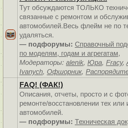
Тут обсуждаются ТОЛЬКО технич
связанные с ремонтом и обслуж
автомобилей.Весь флейм не по т
удаляться.
— подфорумы:
Справочный по
по моделям, годам и агрегатам
,
Модераторы:
alenik
,
Юра
,
Fracy
,
Ivanych
,
Офшорник
,
Распорядит
FAQ! (ФАК!)
Описания, отчеты, просто и c фо
ремонте/восстановлении тех или 
автомобилей.
— подфорумы:
Техническая до