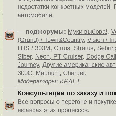
недостатки конкретных моделей.
автомобиля.
— подфорумы:
Муки выбора!
,
V
(Grand) / Town&Country
,
Vision / In
LHS / 300M
,
Cirrus, Stratus, Sebrin
Siber
,
Neon, PT Cruiser
,
Dodge Cali
Journey
,
Другие американские ав
300C, Magnum, Charger
,
Модераторы:
KRAFT
Консультации по заказу и по
Все вопросы о перегоне и покупк
нюансах этих процессов.