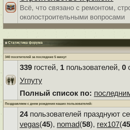
Всё, что связано с ремонтом, ст
околостроительными вопросами
Статистика форума
340 посетителей за последние 5 минут
339
гостей,
1
пользователей,
0
с
Угпуту
Полный список по:
последни
Поздравляем с днем рождения наших пользователей:
24
пользователей празднуют се
vegas
(
45
),
nomad
(
58
),
rex107
(
4