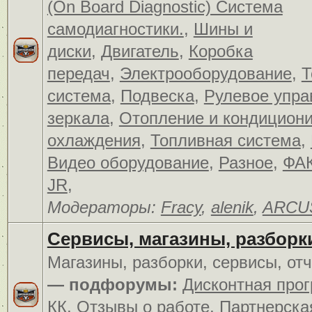
(On Board Diagnostic) Система
самодиагностики.
,
Шины и
диски
,
Двигатель
,
Коробка
передач
,
Электрооборудование
,
Т
система
,
Подвеска
,
Рулевое упра
зеркала
,
Отопление и кондицион
охлаждения
,
Топливная система
,
Видео оборудование
,
Разное
,
ФАК
JR
,
Модераторы:
Fracy
,
alenik
,
ARCU
Сервисы, магазины, разборк
Магазины, разборки, сервисы, от
— подфорумы:
Дисконтная про
КК
,
Отзывы о работе
,
Партнерска