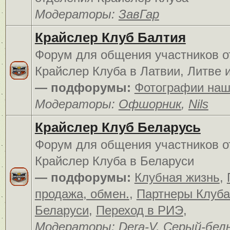
Модераторы:
ЗавГар
Крайслер Клуб Балтия
Форум для общения участников о
Крайслер Клуба в Латвии, Литве 
— подфорумы:
Фотографии наш
Модераторы:
Офшорник
,
Nils
Крайслер Клуб Беларусь
Форум для общения участников о
Крайслер Клуба в Беларуси
— подфорумы:
Клубная жизнь
,
продажа, обмен.
,
Партнеры Клуба
Беларуси
,
Переход в РИЭ
,
Модераторы:
Dera-V
,
Серый-бел