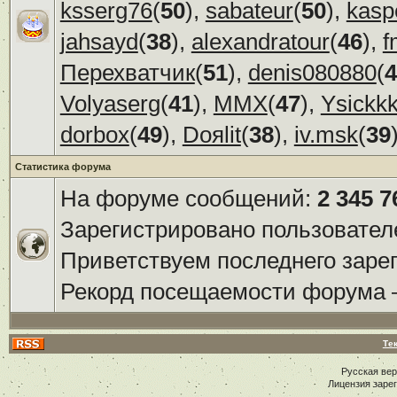
ksserg76
(
50
),
sabateur
(
50
),
kasp
jahsayd
(
38
),
alexandratour
(
46
),
f
Перехватчик
(
51
),
denis080880
(
4
Volyaserg
(
41
),
ММХ
(
47
),
Ysickk
dorbox
(
49
),
Doяlit
(
38
),
iv.msk
(
39
Статистика форума
На форуме сообщений:
2 345 7
Зарегистрировано пользовател
Приветствуем последнего заре
Рекорд посещаемости форума
Те
Русская ве
Лицензия заре