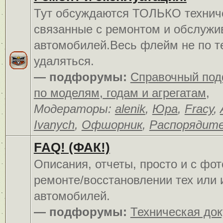
Тут обсуждаются ТОЛЬКО технич
связанные с ремонтом и обслуж
автомобилей.Весь флейм не по т
удаляться.
— подфорумы:
Справочный по
по моделям, годам и агрегатам
,
Модераторы:
alenik
,
Юра
,
Fracy
,
Ivanych
,
Офшорник
,
Распорядит
FAQ! (ФАК!)
Описания, отчеты, просто и c фо
ремонте/восстановлении тех или 
автомобилей.
— подфорумы:
Техническая до