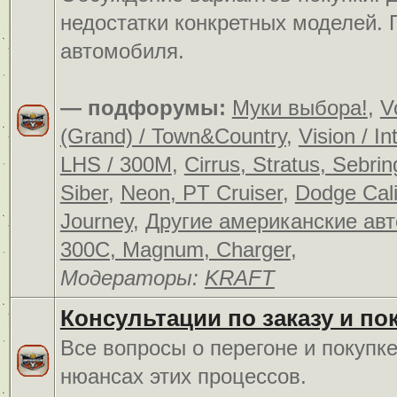
недостатки конкретных моделей.
автомобиля.
— подфорумы:
Муки выбора!
,
V
(Grand) / Town&Country
,
Vision / In
LHS / 300M
,
Cirrus, Stratus, Sebrin
Siber
,
Neon, PT Cruiser
,
Dodge Cali
Journey
,
Другие американские ав
300C, Magnum, Charger
,
Модераторы:
KRAFT
Консультации по заказу и по
Все вопросы о перегоне и покупк
нюансах этих процессов.