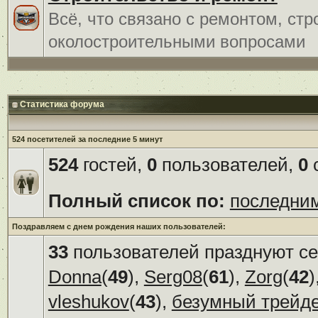
Всё, что связано с ремонтом, ст
околостроительными вопросами
Статистика форума
524 посетителей за последние 5 минут
524
гостей,
0
пользователей,
0
с
Полный список по:
последни
Поздравляем с днем рождения наших пользователей:
33
пользователей празднуют се
Donna
(
49
),
Serg08
(
61
),
Zorg
(
42
)
vleshukov
(
43
),
безумный трейд