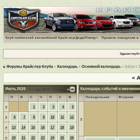
Клуб любителей автомобилей Крайслер/Додж/Плимут
Правила поведения в
Здравствуйт
Форумы Крайслер Клуба
»
Календарь
»
Основной календарь
» Август 
«
А
Июль 2026
Календарь событий и именинни
П
В
С
Ч
П
С
В
Понедельник
Вторник
»
1
2
3
4
5
»
6
7
8
9
10
11
12
»
»
13
14
15
16
17
18
19
»
20
21
22
23
24
25
26