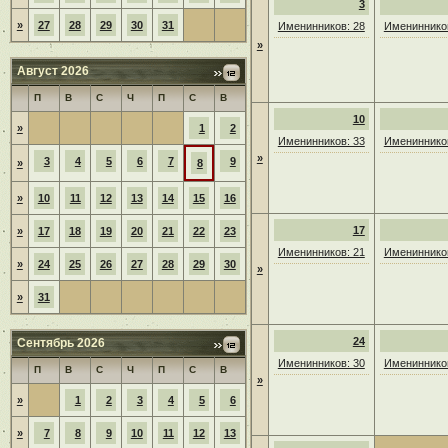
3
»
27
28
29
30
31
Именинников: 28
Именинников
»
Август 2026
П
В
С
Ч
П
С
В
10
»
1
2
Именинников: 33
Именинников
»
3
4
5
6
7
9
»
8
»
10
11
12
13
14
15
16
17
»
17
18
19
20
21
22
23
Именинников: 21
Именинников
»
24
25
26
27
28
29
30
»
»
31
24
Сентябрь 2026
Именинников: 30
Именинников
П
В
С
Ч
П
С
В
»
»
1
2
3
4
5
6
»
7
8
9
10
11
12
13