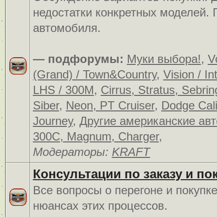
недостатки конкретных моделей.
автомобиля.
— подфорумы:
Муки выбора!
,
V
(Grand) / Town&Country
,
Vision / In
LHS / 300M
,
Cirrus, Stratus, Sebrin
Siber
,
Neon, PT Cruiser
,
Dodge Cali
Journey
,
Другие американские ав
300C, Magnum, Charger
,
Модераторы:
KRAFT
Консультации по заказу и по
Все вопросы о перегоне и покупк
нюансах этих процессов.