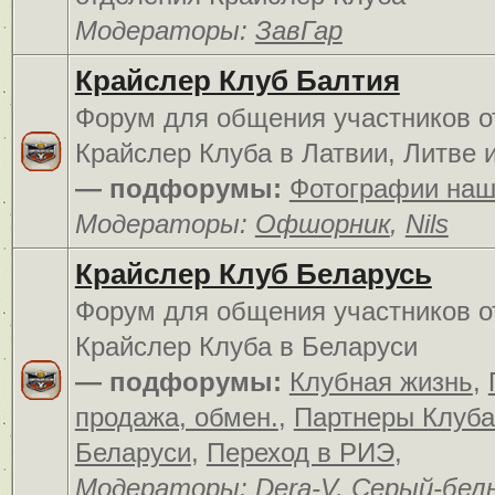
Модераторы:
ЗавГар
Крайслер Клуб Балтия
Форум для общения участников о
Крайслер Клуба в Латвии, Литве 
— подфорумы:
Фотографии наш
Модераторы:
Офшорник
,
Nils
Крайслер Клуб Беларусь
Форум для общения участников о
Крайслер Клуба в Беларуси
— подфорумы:
Клубная жизнь
,
продажа, обмен.
,
Партнеры Клуба
Беларуси
,
Переход в РИЭ
,
Модераторы:
Dera-V
,
Серый-бел