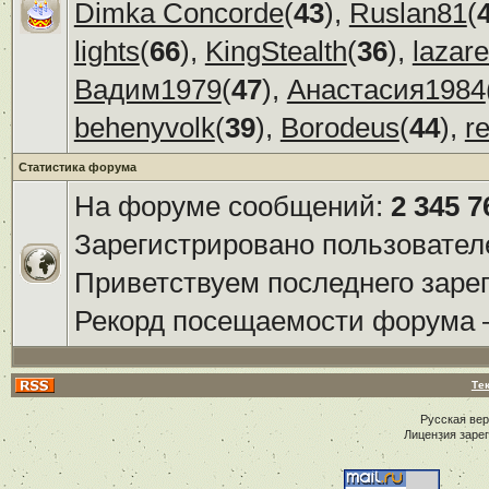
Dimka Concorde
(
43
),
Ruslan81
(
lights
(
66
),
KingStealth
(
36
),
lazar
Вадим1979
(
47
),
Анастасия1984
behenyvolk
(
39
),
Borodeus
(
44
),
r
Статистика форума
На форуме сообщений:
2 345 7
Зарегистрировано пользовател
Приветствуем последнего заре
Рекорд посещаемости форума
Те
Русская ве
Лицензия заре