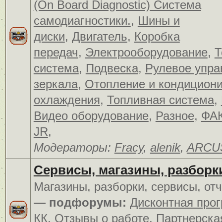
(On Board Diagnostic) Система
самодиагностики.
,
Шины и
диски
,
Двигатель
,
Коробка
передач
,
Электрооборудование
,
Т
система
,
Подвеска
,
Рулевое упра
зеркала
,
Отопление и кондицион
охлаждения
,
Топливная система
,
Видео оборудование
,
Разное
,
ФАК
JR
,
Модераторы:
Fracy
,
alenik
,
ARCU
Сервисы, магазины, разборк
Магазины, разборки, сервисы, от
— подфорумы:
Дисконтная про
КК
,
Отзывы о работе
,
Партнерска