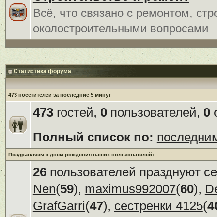
Всё, что связано с ремонтом, ст
околостроительными вопросами
Статистика форума
473 посетителей за последние 5 минут
473
гостей,
0
пользователей,
0
с
Полный список по:
последни
Поздравляем с днем рождения наших пользователей:
26
пользователей празднуют се
Nen
(
59
),
maximus992007
(
60
),
D
GrafGarri
(
47
),
сестренки 4125
(
4