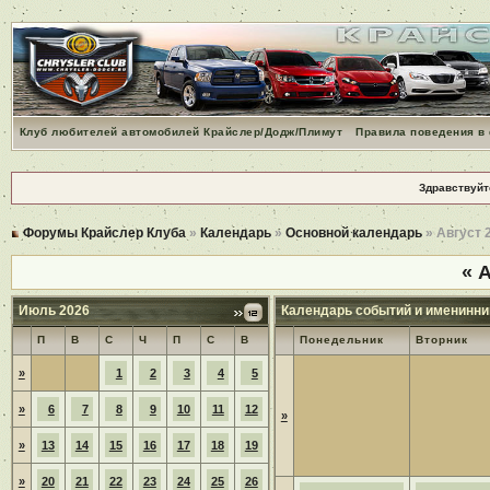
Клуб любителей автомобилей Крайслер/Додж/Плимут
Правила поведения в
Здравствуйт
Форумы Крайслер Клуба
»
Календарь
»
Основной календарь
» Август 
«
А
Июль 2026
Календарь событий и именинни
П
В
С
Ч
П
С
В
Понедельник
Вторник
»
1
2
3
4
5
»
6
7
8
9
10
11
12
»
»
13
14
15
16
17
18
19
»
20
21
22
23
24
25
26