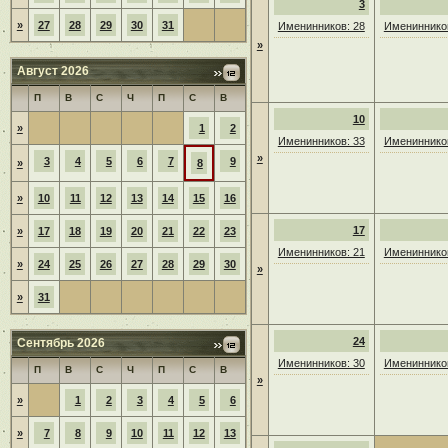
3
»
27
28
29
30
31
Именинников: 28
Именинников
»
Август 2026
П
В
С
Ч
П
С
В
10
»
1
2
Именинников: 33
Именинников
»
3
4
5
6
7
9
»
8
»
10
11
12
13
14
15
16
17
»
17
18
19
20
21
22
23
Именинников: 21
Именинников
»
24
25
26
27
28
29
30
»
»
31
24
Сентябрь 2026
Именинников: 30
Именинников
П
В
С
Ч
П
С
В
»
»
1
2
3
4
5
6
»
7
8
9
10
11
12
13