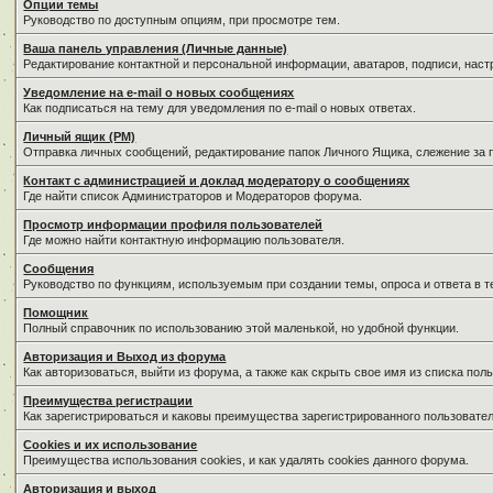
Опции темы
Руководство по доступным опциям, при просмотре тем.
Ваша панель управления (Личные данные)
Редактирование контактной и персональной информации, аватаров, подписи, нас
Уведомление на e-mail о новых сообщениях
Как подписаться на тему для уведомления по e-mail о новых ответах.
Личный ящик (PM)
Отправка личных сообщений, редактирование папок Личного Ящика, слежение за
Контакт с администрацией и доклад модератору о сообщениях
Где найти список Администраторов и Модераторов форума.
Просмотр информации профиля пользователей
Где можно найти контактную информацию пользователя.
Сообщения
Руководство по функциям, используемым при создании темы, опроса и ответа в т
Помощник
Полный справочник по использованию этой маленькой, но удобной функции.
Авторизация и Выход из форума
Как авторизоваться, выйти из форума, а также как скрыть свое имя из списка по
Преимущества регистрации
Как зарегистрироваться и каковы преимущества зарегистрированного пользовател
Cookies и их использование
Преимущества использования cookies, и как удалять cookies данного форума.
Авторизация и выход