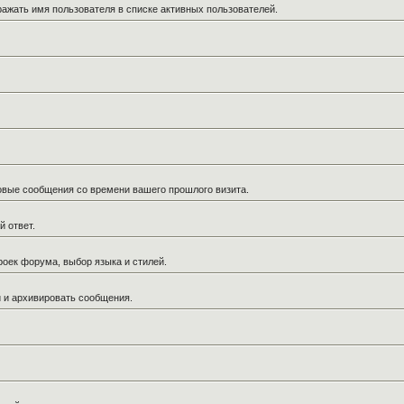
ражать имя пользователя в списке активных пользователей.
новые сообщения со времени вашего прошлого визита.
й ответ.
роек форума, выбор языка и стилей.
й и архивировать сообщения.