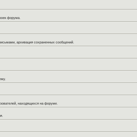
троек форума.
 письмами, архивация сохраненных сообщений.
ему.
льзователей, находящихся на форуме.
я.