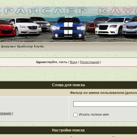
 форумах Крайслер Клуба.
Здравствуйте, гость
(
Вход
|
Регистрация
)
Слова для поиска
Фильтр по имени пользователя (допо
зованию
]
Искать полное имя
Настройки поиска