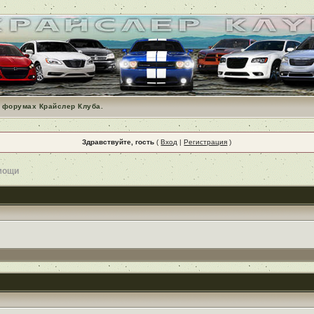
 форумах Крайслер Клуба.
Здравствуйте, гость
(
Вход
|
Регистрация
)
мощи