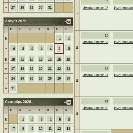
3
»
27
28
29
30
31
Именинников: 28
Именинников
»
Август 2026
П
В
С
Ч
П
С
В
10
»
1
2
Именинников: 33
Именинников
»
3
4
5
6
7
9
»
8
»
10
11
12
13
14
15
16
17
»
17
18
19
20
21
22
23
Именинников: 21
Именинников
»
24
25
26
27
28
29
30
»
»
31
24
Сентябрь 2026
Именинников: 30
Именинников
П
В
С
Ч
П
С
В
»
»
1
2
3
4
5
6
»
7
8
9
10
11
12
13