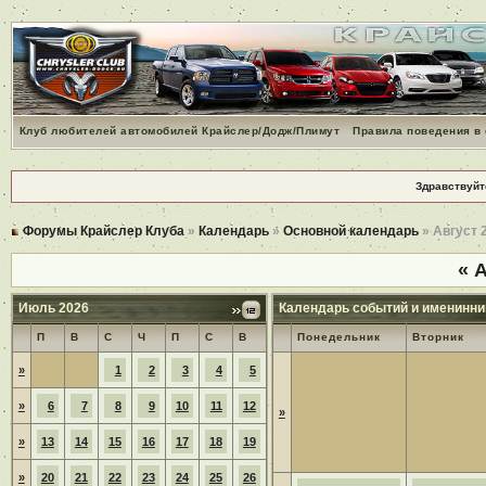
Клуб любителей автомобилей Крайслер/Додж/Плимут
Правила поведения в
Здравствуйт
Форумы Крайслер Клуба
»
Календарь
»
Основной календарь
» Август 
«
А
Июль 2026
Календарь событий и именинни
П
В
С
Ч
П
С
В
Понедельник
Вторник
»
1
2
3
4
5
»
6
7
8
9
10
11
12
»
»
13
14
15
16
17
18
19
»
20
21
22
23
24
25
26