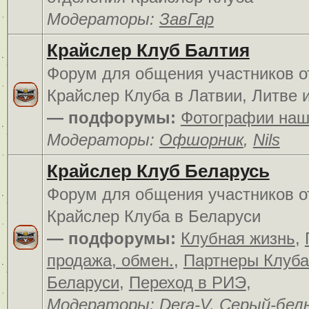
Модераторы:
ЗавГар
Крайслер Клуб Балтия
Форум для общения участников о
Крайслер Клуба в Латвии, Литве 
— подфорумы:
Фотографии наш
Модераторы:
Офшорник
,
Nils
Крайслер Клуб Беларусь
Форум для общения участников о
Крайслер Клуба в Беларуси
— подфорумы:
Клубная жизнь
,
продажа, обмен.
,
Партнеры Клуба
Беларуси
,
Переход в РИЭ
,
Модераторы:
Dera-V
,
Серый-бел