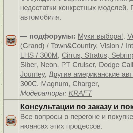
недостатки конкретных моделей.
автомобиля.
— подфорумы:
Муки выбора!
,
V
(Grand) / Town&Country
,
Vision / In
LHS / 300M
,
Cirrus, Stratus, Sebrin
Siber
,
Neon, PT Cruiser
,
Dodge Cali
Journey
,
Другие американские ав
300C, Magnum, Charger
,
Модераторы:
KRAFT
Консультации по заказу и по
Все вопросы о перегоне и покупк
нюансах этих процессов.