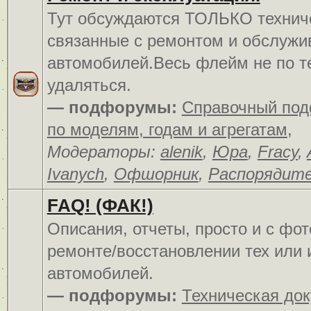
Тут обсуждаются ТОЛЬКО технич
связанные с ремонтом и обслуж
автомобилей.Весь флейм не по т
удаляться.
— подфорумы:
Справочный по
по моделям, годам и агрегатам
,
Модераторы:
alenik
,
Юра
,
Fracy
,
Ivanych
,
Офшорник
,
Распорядит
FAQ! (ФАК!)
Описания, отчеты, просто и c фо
ремонте/восстановлении тех или 
автомобилей.
— подфорумы:
Техническая до