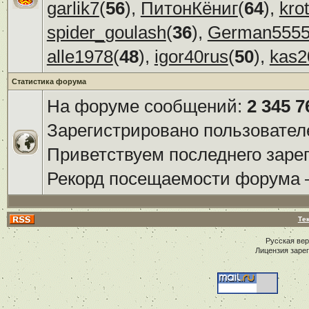
garlik7
(
56
),
ПитонКёниг
(
64
),
kro
spider_goulash
(
36
),
German555
alle1978
(
48
),
igor40rus
(
50
),
kas2
Статистика форума
На форуме сообщений:
2 345 7
Зарегистрировано пользовател
Приветствуем последнего заре
Рекорд посещаемости форума
Те
Русская ве
Лицензия заре