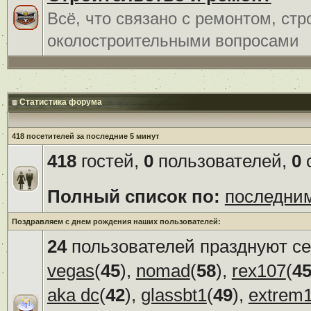
Всё, что связано с ремонтом, ст
околостроительными вопросами
Статистика форума
418 посетителей за последние 5 минут
418
гостей,
0
пользователей,
0
с
Полный список по:
последни
Поздравляем с днем рождения наших пользователей:
24
пользователей празднуют се
vegas
(
45
),
nomad
(
58
),
rex107
(
4
aka dc
(
42
),
glassbt1
(
49
),
extrem