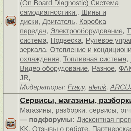
(On Board Diagnostic) Система
самодиагностики.
,
Шины и
диски
,
Двигатель
,
Коробка
передач
,
Электрооборудование
,
Т
система
,
Подвеска
,
Рулевое упра
зеркала
,
Отопление и кондицион
охлаждения
,
Топливная система
,
Видео оборудование
,
Разное
,
ФАК
JR
,
Модераторы:
Fracy
,
alenik
,
ARCU
Сервисы, магазины, разборк
Магазины, разборки, сервисы, от
— подфорумы:
Дисконтная про
КК
,
Отзывы о работе
,
Партнерска