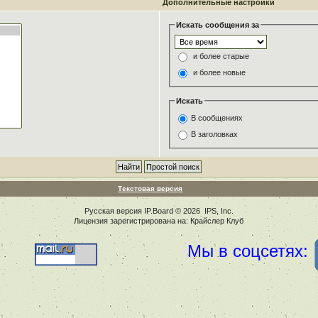
Дополнительные настройки
Искать сообщения за
и более старые
и более новые
Искать
В сообщениях
В заголовках
Текстовая версия
Русская версия
IP.Board
© 2026
IPS, Inc
.
Лицензия зарегистрирована на: Крайслер Клуб
Мы в соцсетях: