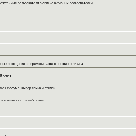
ражать имя пользователя в списке активных пользователей.
новые сообщения со времени вашего прошлого визита.
й ответ.
роек форума, выбор языка и стилей.
й и архивировать сообщения.