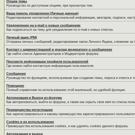
Опции темы
Руководство по доступным опциям, при просмотре тем.
Ваша панель управления (Личные данные)
Редактирование контактной и персональной информации, аватаров, подписи, нас
Уведомление на e-mail о новых сообщениях
Как подписаться на тему для уведомления по e-mail о новых ответах.
Личный ящик (PM)
Отправка личных сообщений, редактирование папок Личного Ящика, слежение за
Контакт с администрацией и доклад модератору о сообщениях
Где найти список Администраторов и Модераторов форума.
Просмотр информации профиля пользователей
Где можно найти контактную информацию пользователя.
Сообщения
Руководство по функциям, используемым при создании темы, опроса и ответа в т
Помощник
Полный справочник по использованию этой маленькой, но удобной функции.
Авторизация и Выход из форума
Как авторизоваться, выйти из форума, а также как скрыть свое имя из списка по
Преимущества регистрации
Как зарегистрироваться и каковы преимущества зарегистрированного пользовател
Cookies и их использование
Преимущества использования cookies, и как удалять cookies данного форума.
Авторизация и выход