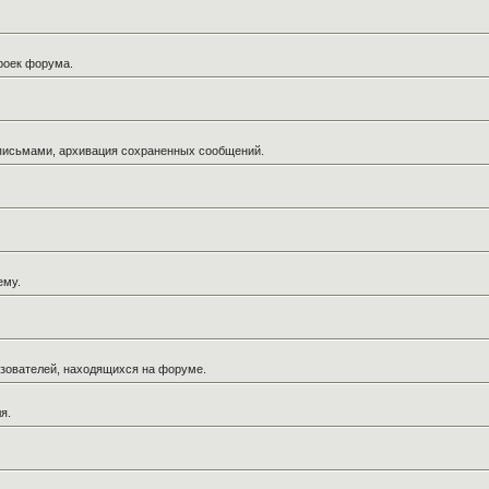
троек форума.
 письмами, архивация сохраненных сообщений.
ему.
льзователей, находящихся на форуме.
я.