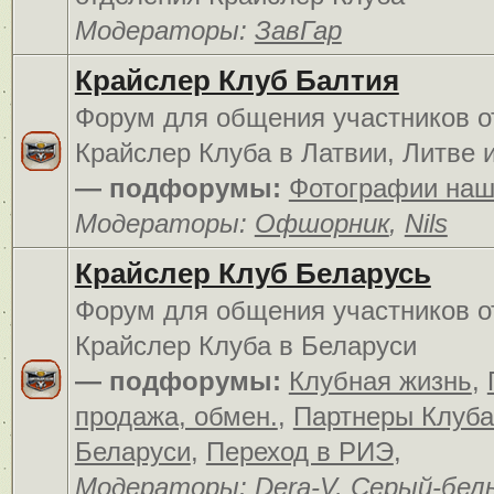
Модераторы:
ЗавГар
Крайслер Клуб Балтия
Форум для общения участников о
Крайслер Клуба в Латвии, Литве 
— подфорумы:
Фотографии наш
Модераторы:
Офшорник
,
Nils
Крайслер Клуб Беларусь
Форум для общения участников о
Крайслер Клуба в Беларуси
— подфорумы:
Клубная жизнь
,
продажа, обмен.
,
Партнеры Клуба
Беларуси
,
Переход в РИЭ
,
Модераторы:
Dera-V
,
Серый-бел