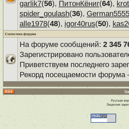
garlik7
(
56
),
ПитонКёниг
(
64
),
kro
spider_goulash
(
36
),
German555
alle1978
(
48
),
igor40rus
(
50
),
kas2
Статистика форума
На форуме сообщений:
2 345 7
Зарегистрировано пользовател
Приветствуем последнего заре
Рекорд посещаемости форума
Те
Русская ве
Лицензия заре