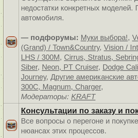
недостатки конкретных моделей.
автомобиля.
— подфорумы:
Муки выбора!
,
V
(Grand) / Town&Country
,
Vision / In
LHS / 300M
,
Cirrus, Stratus, Sebrin
Siber
,
Neon, PT Cruiser
,
Dodge Cali
Journey
,
Другие американские ав
300C, Magnum, Charger
,
Модераторы:
KRAFT
Консультации по заказу и по
Все вопросы о перегоне и покупк
нюансах этих процессов.