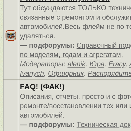
Тут обсуждаются ТОЛЬКО технич
связанные с ремонтом и обслуж
автомобилей.Весь флейм не по т
удаляться.
— подфорумы:
Справочный по
по моделям, годам и агрегатам
,
Модераторы:
alenik
,
Юра
,
Fracy
,
Ivanych
,
Офшорник
,
Распорядит
FAQ! (ФАК!)
Описания, отчеты, просто и c фо
ремонте/восстановлении тех или 
автомобилей.
— подфорумы:
Техническая до