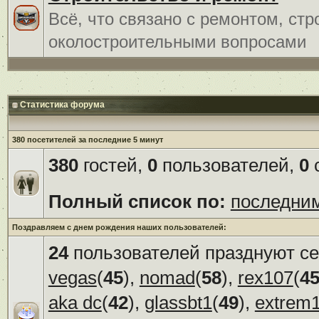
Всё, что связано с ремонтом, ст
околостроительными вопросами
Статистика форума
380 посетителей за последние 5 минут
380
гостей,
0
пользователей,
0
с
Полный список по:
последни
Поздравляем с днем рождения наших пользователей:
24
пользователей празднуют се
vegas
(
45
),
nomad
(
58
),
rex107
(
4
aka dc
(
42
),
glassbt1
(
49
),
extrem