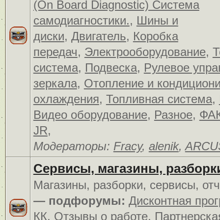
(On Board Diagnostic) Система
самодиагностики.
,
Шины и
диски
,
Двигатель
,
Коробка
передач
,
Электрооборудование
,
Т
система
,
Подвеска
,
Рулевое упра
зеркала
,
Отопление и кондицион
охлаждения
,
Топливная система
,
Видео оборудование
,
Разное
,
ФАК
JR
,
Модераторы:
Fracy
,
alenik
,
ARCU
Сервисы, магазины, разборк
Магазины, разборки, сервисы, от
— подфорумы:
Дисконтная про
КК
,
Отзывы о работе
,
Партнерска