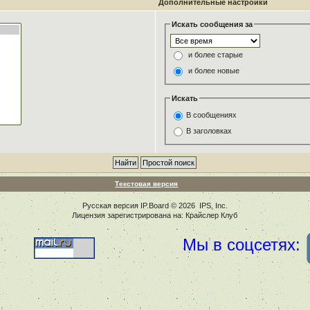
Дополнительные настройки
Искать сообщения за
и более старые
и более новые
Искать
В сообщениях
В заголовках
Текстовая версия
Русская версия
IP.Board
© 2026
IPS, Inc
.
Лицензия зарегистрирована на: Крайслер Клуб
Мы в соцсетях: