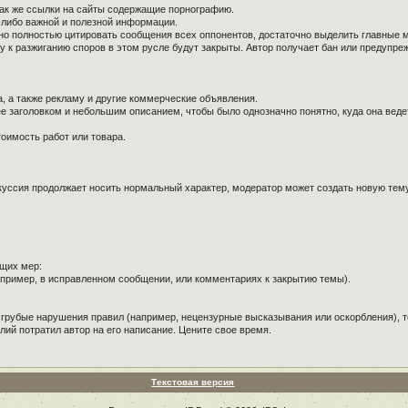
так же ссылки на сайты содержащие порнографию.
й-либо важной и полезной информации.
ужно полностью цитировать сообщения всех оппонентов, достаточно выделить главные 
к разжиганию споров в этом русле будут закрыты. Автор получает бан или предупре
, а также рекламу и другие коммерческие объявления.
е заголовком и небольшим описанием, чтобы было однозначно понятно, куда она веде
оимость работ или товара.
куссия продолжает носить нормальный характер, модератор может создать новую тему 
щих мер:
пример, в исправленном сообщении, или комментариях к закрытию темы).
 грубые нарушения правил (например, нецензурные высказывания или оскорбления), т
лий потратил автор на его написание. Цените свое время.
Текстовая версия