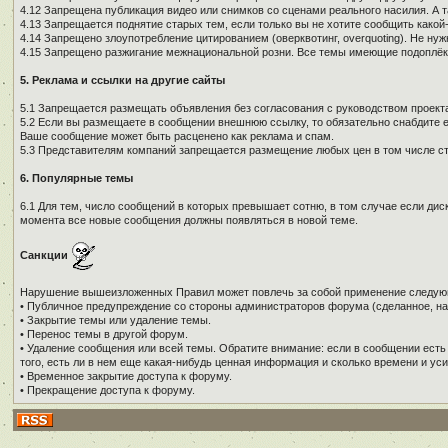
4.12 Запрещена публикация видео или снимков со сценами реального насилия. А 
4.13 Запрещается поднятие старых тем, если только вы не хотите сообщить како
4.14 Запрещено злоупотребление цитированием (оверквотинг, overquoting). Не н
4.15 Запрещено разжигание межнациональной розни. Все темы имеющие подоплёку 
5. Реклама и ссылки на другие сайты
5.1 Запрещается размещать объявления без согласования с руководством проекта
5.2 Если вы размещаете в сообщении внешнюю ссылку, то обязательно снабдите е
Ваше сообщение может быть расценено как реклама и спам.
5.3 Представителям компаний запрещается размещение любых цен в том числе ст
6. Популярные темы
6.1 Для тем, число сообщений в которых превышает сотню, в том случае если дис
момента все новые сообщения должны появляться в новой теме.
Санкции
Нарушение вышеизложенных Правил может повлечь за собой применение следую
• Публичное предупреждение со стороны администраторов форума (сделанное, на
• Закрытие темы или удаление темы.
• Перенос темы в другой форум.
• Удаление сообщения или всей темы. Обратите внимание: если в сообщении есть
того, есть ли в нем еще какая-нибудь ценная информация и сколько времени и уси
• Временное закрытие доступа к форуму.
• Прекращение доступа к форуму.