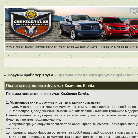
Клуб любителей автомобилей Крайслер/Додж/Плимут
Правила поведения в
Форумы Крайслер Клуба
» Правила поведения в форумах Крайслер К
Правила поведения в форумах Крайслер Клуба.
Правила поведения в форумах Крайслер Клуба.
1. Модерирование форумов и связь с администрацией
1.1 Форум является постмодерируемым, т.е. присутствие конкретного сообщения 
1.2 Все вопросы, предложения, замечания, апелляции к администрации по модер
Вашему мнению, могут представлять интерес для других участников, можете зада
будет выносится предупреждение.
1.3 Администрация форума оставляет за собой право закрывать чрезмерно затянут
оппонентов.
1.4. Администрация форума оставляет за собой право заблокировать или удалить 
1.5 Решения, принимаемые Администраторами, являются окончательными и обсуж