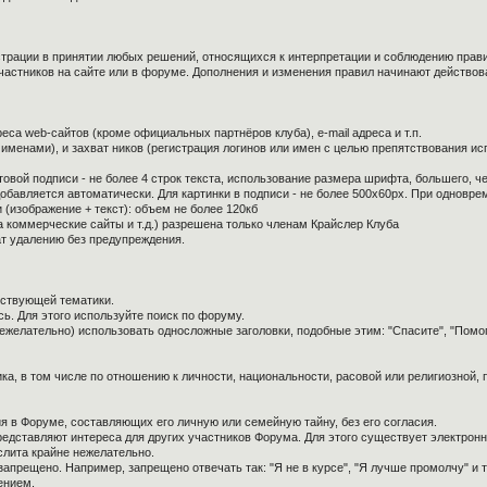
страции в принятии любых решений, относящихся к интерпретации и соблюдению прав
частников на сайте или в форуме. Дополнения и изменения правил начинают действов
са web-сайтов (кроме официальных партнёров клуба), e-mail адреса и т.п.
 именами), и захват ников (регистрация логинов или имен с целью препятствования и
овой подписи - не более 4 строк текста, использование размера шрифта, большего, ч
обавляется автоматически. Для картинки в подписи - не более 500x60px. При одноврем
 (изображение + текст): объем не более 120кб
а коммерческие сайты и т.д.) разрешена только членам Крайслер Клуба
ат удалению без предупреждения.
тствующей тематики.
ь. Для этого используйте поиск по форуму.
нежелательно) использовать односложные заголовки, подобные этим: "Спасите", "Помо
ка, в том числе по отношению к личности, национальности, расовой или религиозной,
я в Форуме, составляющих его личную или семейную тайну, без его согласия.
редставляют интереса для других участников Форума. Для этого существует электронн
слита крайне нежелательно.
апрещено. Например, запрещено отвечать так: "Я не в курсе", "Я лучше промолчу" и т.
ением.