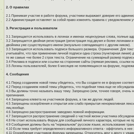
2. О правилах
2.1 Принимая участие в работе форума, участники выражают доверие его админи
2.2 Администрация оставляет за собой право изменять правила с уведомлением у
3. Регистрация и пользователи
3.1 Запрещается использовать в логинах и именах нецензурные слова, полные адре
3.2 Запрещается двойная регистрация (регистрация под двумя и более логинами и
двойника уже существующего имени (визуально совпадающего с другим ником).
3.3 Запрещается использовать подписи большого размера. Ограничения: Для текст
учитывайте, что при применении личной подписи одна строка (пунктирная линия) д
те же самые +не более 2 строк текста. Ограничение на суммарный размер подписи
3.4 Реклама в подписи или ссылки на сторонние сайты (прямая реклама, ссылки н
3.5 Логины пользователей, более 6 месяцев не появляющихся на форуме, подлеж
4. Сообщения
4.1 Перед созданием новой темы убедитесь, что Вы создаете ее в форуме соотве
4.2 Перед созданием новой темы убедитесь, что подобная тема еще не обсуждалас
4.3 Вы должны точно называть вашу тему. Запрещено (или, точнее говоря, очень 
препинания.
4.4 Запрещена клевета на участников форума, а так же других людей.
4.5 Запрещены оскорбления и открытая или слабо прикрытая ненормативная лекси
лиц вообще.
4.6 Запрещено распространение заведомо ложной информации.
4.7 Запрещается распространение сведений о частной жизни участника обсуждени
4.8 Не стоит использовать Форум для сообщений личного характера, которые не п
4.9 Сообщения должны быть на "нормальном" русском языке, использование тран
4.10 Если тема требует определенного информативного ответа - оффтопить в нее з
4.11 Оскорбления участников форума запрещены. Относитесь друг к другу с уваж