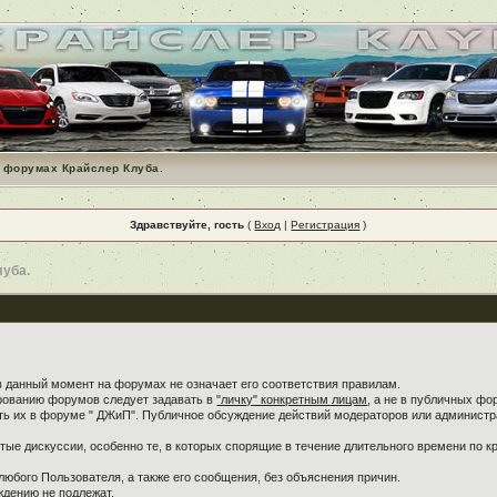
 форумах Крайслер Клуба.
Здравствуйте, гость
(
Вход
|
Регистрация
)
луба.
в данный момент на форумах не означает его соответствия правилам.
ированию форумов следует задавать в
"личку" конкретным лицам
, а не в публичных фо
ть их в форуме " ДЖиП". Публичное обсуждение действий модераторов или администра
ые дискуссии, особенно те, в которых спорящие в течение длительного времени по кр
любого Пользователя, а также его сообщения, без объяснения причин.
дению не подлежат.