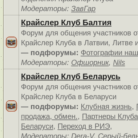
Модераторы:
ЗавГар
Крайслер Клуб Балтия
Форум для общения участников о
Крайслер Клуба в Латвии, Литве 
— подфорумы:
Фотографии наш
Модераторы:
Офшорник
,
Nils
Крайслер Клуб Беларусь
Форум для общения участников о
Крайслер Клуба в Беларуси
— подфорумы:
Клубная жизнь
,
продажа, обмен.
,
Партнеры Клуба
Беларуси
,
Переход в РИЭ
,
Модераторы:
Dera-V
,
Серый-бел