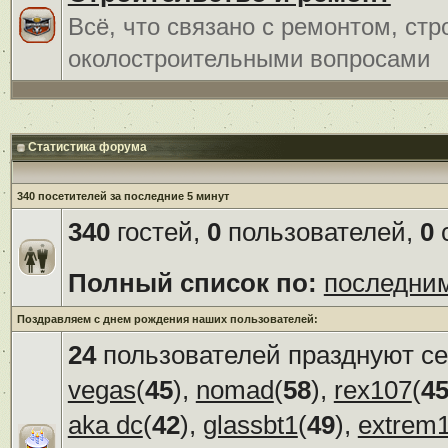
Всё, что связано с ремонтом, ст
околостроительными вопросами
Статистика форума
340 посетителей за последние 5 минут
340
гостей,
0
пользователей,
0
с
Полный список по:
последни
Поздравляем с днем рождения наших пользователей:
24
пользователей празднуют се
vegas
(
45
),
nomad
(
58
),
rex107
(
4
aka dc
(
42
),
glassbt1
(
49
),
extrem