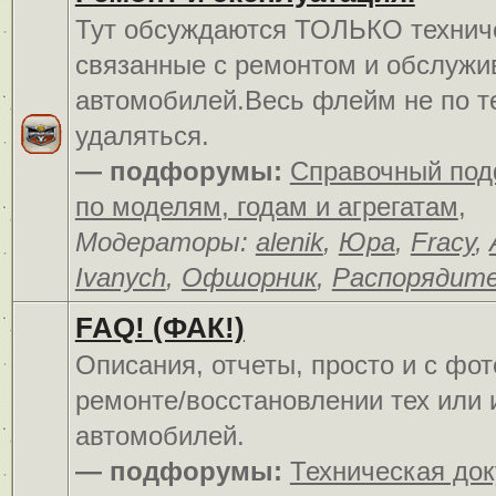
Тут обсуждаются ТОЛЬКО технич
связанные с ремонтом и обслуж
автомобилей.Весь флейм не по т
удаляться.
— подфорумы:
Справочный по
по моделям, годам и агрегатам
,
Модераторы:
alenik
,
Юра
,
Fracy
,
Ivanych
,
Офшорник
,
Распорядит
FAQ! (ФАК!)
Описания, отчеты, просто и c фо
ремонте/восстановлении тех или 
автомобилей.
— подфорумы:
Техническая до