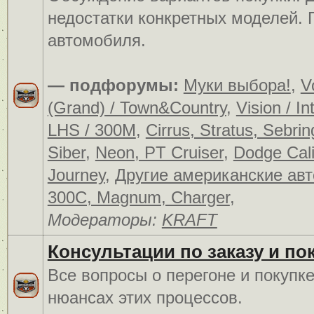
недостатки конкретных моделей.
автомобиля.
— подфорумы:
Муки выбора!
,
V
(Grand) / Town&Country
,
Vision / In
LHS / 300M
,
Cirrus, Stratus, Sebrin
Siber
,
Neon, PT Cruiser
,
Dodge Cali
Journey
,
Другие американские ав
300C, Magnum, Charger
,
Модераторы:
KRAFT
Консультации по заказу и по
Все вопросы о перегоне и покупк
нюансах этих процессов.