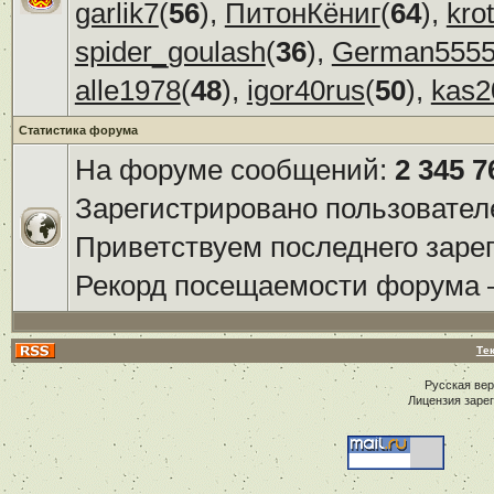
garlik7
(
56
),
ПитонКёниг
(
64
),
kro
spider_goulash
(
36
),
German555
alle1978
(
48
),
igor40rus
(
50
),
kas2
Статистика форума
На форуме сообщений:
2 345 7
Зарегистрировано пользовател
Приветствуем последнего заре
Рекорд посещаемости форума
Те
Русская ве
Лицензия заре