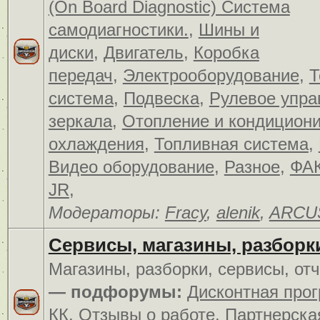
(On Board Diagnostic) Система
самодиагностики.
,
Шины и
диски
,
Двигатель
,
Коробка
передач
,
Электрооборудование
,
Т
система
,
Подвеска
,
Рулевое упра
зеркала
,
Отопление и кондицион
охлаждения
,
Топливная система
,
Видео оборудование
,
Разное
,
ФАК
JR
,
Модераторы:
Fracy
,
alenik
,
ARCU
Сервисы, магазины, разборк
Магазины, разборки, сервисы, от
— подфорумы:
Дисконтная про
КК
,
Отзывы о работе
,
Партнерска