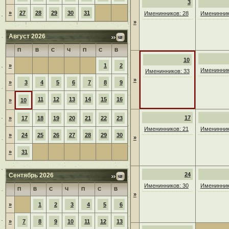
3
»
27
28
29
30
31
Именинников: 28
Именинник
»
Август 2026
П
В
С
Ч
П
С
В
10
»
1
2
Именинник
Именинников: 33
»
»
3
4
5
6
7
8
9
11
12
13
14
15
16
»
10
17
»
17
18
19
20
21
22
23
Именинников: 21
Именинник
»
24
25
26
27
28
29
30
»
»
31
24
Сентябрь 2026
Именинников: 30
Именинник
П
В
С
Ч
П
С
В
»
»
1
2
3
4
5
6
»
7
8
9
10
11
12
13