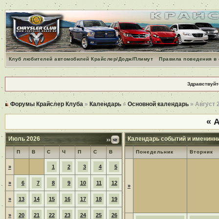
Клуб любителей автомобилей Крайслер/Додж/Плимут
Правила поведения в
Здравствуйт
Форумы Крайслер Клуба
»
Календарь
»
Основной календарь
» Август 
«
А
Июль 2026
Календарь событий и именинн
П
В
С
Ч
П
С
В
Понедельник
Вторник
»
1
2
3
4
5
»
6
7
8
9
10
11
12
»
»
13
14
15
16
17
18
19
»
20
21
22
23
24
25
26