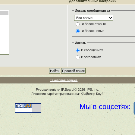
Дополнительные настройки
Искать сообщения за
и более старые
и более новые
Искать
В сообщениях
В заголовках
Текстовая версия
Русская версия
IP.Board
© 2026
IPS, Inc
.
Лицензия зарегистрирована на: Крайслер Клуб
Мы в соцсетях: