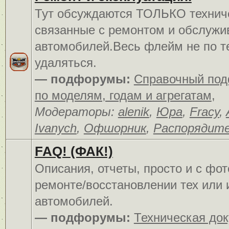
Тут обсуждаются ТОЛЬКО технич
связанные с ремонтом и обслуж
автомобилей.Весь флейм не по т
удаляться.
— подфорумы:
Справочный по
по моделям, годам и агрегатам
,
Модераторы:
alenik
,
Юра
,
Fracy
,
Ivanych
,
Офшорник
,
Распорядит
FAQ! (ФАК!)
Описания, отчеты, просто и c фо
ремонте/восстановлении тех или 
автомобилей.
— подфорумы:
Техническая до