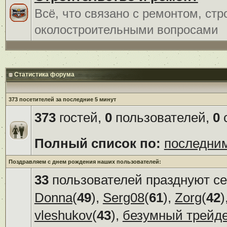
Всё, что связано с ремонтом, ст
околостроительными вопросами
Статистика форума
373 посетителей за последние 5 минут
373
гостей,
0
пользователей,
0
с
Полный список по:
последни
Поздравляем с днем рождения наших пользователей:
33
пользователей празднуют се
Donna
(
49
),
Serg08
(
61
),
Zorg
(
42
)
vleshukov
(
43
),
безумный трейд