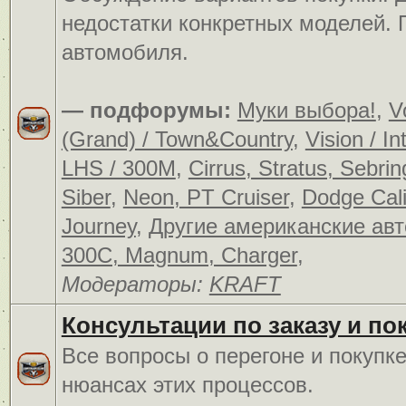
недостатки конкретных моделей.
автомобиля.
— подфорумы:
Муки выбора!
,
V
(Grand) / Town&Country
,
Vision / In
LHS / 300M
,
Cirrus, Stratus, Sebrin
Siber
,
Neon, PT Cruiser
,
Dodge Cali
Journey
,
Другие американские ав
300C, Magnum, Charger
,
Модераторы:
KRAFT
Консультации по заказу и по
Все вопросы о перегоне и покупк
нюансах этих процессов.