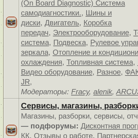
(On Board Diagnostic) Система
самодиагностики.
,
Шины и
диски
,
Двигатель
,
Коробка
передач
,
Электрооборудование
,
Т
система
,
Подвеска
,
Рулевое упра
зеркала
,
Отопление и кондицион
охлаждения
,
Топливная система
,
Видео оборудование
,
Разное
,
ФАК
JR
,
Модераторы:
Fracy
,
alenik
,
ARCU
Сервисы, магазины, разборк
Магазины, разборки, сервисы, от
— подфорумы:
Дисконтная про
КК
,
Отзывы о работе
,
Партнерска