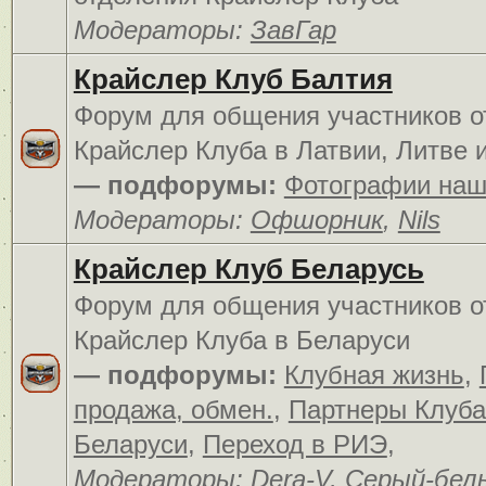
Модераторы:
ЗавГар
Крайслер Клуб Балтия
Форум для общения участников о
Крайслер Клуба в Латвии, Литве 
— подфорумы:
Фотографии наш
Модераторы:
Офшорник
,
Nils
Крайслер Клуб Беларусь
Форум для общения участников о
Крайслер Клуба в Беларуси
— подфорумы:
Клубная жизнь
,
продажа, обмен.
,
Партнеры Клуба
Беларуси
,
Переход в РИЭ
,
Модераторы:
Dera-V
,
Серый-бел