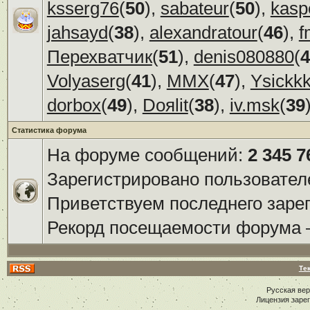
ksserg76
(
50
),
sabateur
(
50
),
kasp
jahsayd
(
38
),
alexandratour
(
46
),
f
Перехватчик
(
51
),
denis080880
(
4
Volyaserg
(
41
),
ММХ
(
47
),
Ysickk
dorbox
(
49
),
Doяlit
(
38
),
iv.msk
(
39
Статистика форума
На форуме сообщений:
2 345 7
Зарегистрировано пользовател
Приветствуем последнего заре
Рекорд посещаемости форума
Те
Русская ве
Лицензия заре