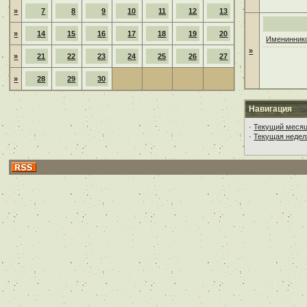
»
7
8
9
10
11
12
13
»
14
15
16
17
18
19
20
Имениннико
»
»
21
22
23
24
25
26
27
»
28
29
30
Навигация
·
Текущий меся
·
Текущая недел