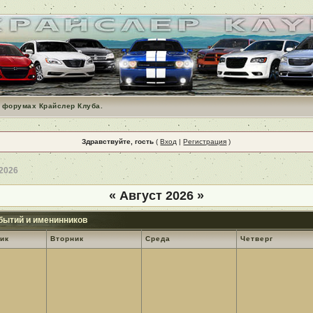
 форумах Крайслер Клуба.
Здравствуйте, гость
(
Вход
|
Регистрация
)
 2026
«
Август 2026
»
бытий и именинников
ик
Вторник
Среда
Четверг