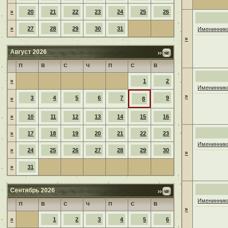
»
20
21
22
23
24
25
26
»
27
28
29
30
31
Имениннико
»
Август 2026
П
В
С
Ч
П
С
В
»
1
2
Имениннико
»
3
4
5
6
7
9
»
8
»
10
11
12
13
14
15
16
»
17
18
19
20
21
22
23
Имениннико
»
24
25
26
27
28
29
30
»
»
31
Сентябрь 2026
Имениннико
П
В
С
Ч
П
С
В
»
»
1
2
3
4
5
6