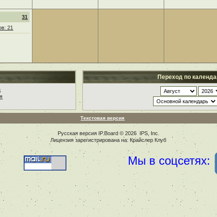
31
в: 21
Переход по календ
ц
я
Текстовая версия
Русская версия
IP.Board
© 2026
IPS, Inc
.
Лицензия зарегистрирована на: Крайслер Клуб
Мы в соцсетях: