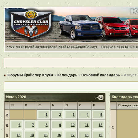
Клуб любителей автомобилей Крайслер/Додж/Плимут
Правила поведения в
Форумы Крайслер Клуба
»
Календарь
»
Основной календарь
» Август
Июль 2026
Календарь со
П
В
С
Ч
П
С
В
Понедельн
»
1
2
3
4
5
»
6
7
8
9
10
11
12
»
»
13
14
15
16
17
18
19