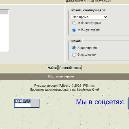
Дополнительные настройки
Искать сообщения за
и более старые
и более новые
Искать
В сообщениях
В заголовках
Текстовая версия
Русская версия
IP.Board
© 2026
IPS, Inc
.
Лицензия зарегистрирована на: Крайслер Клуб
Мы в соцсетях: