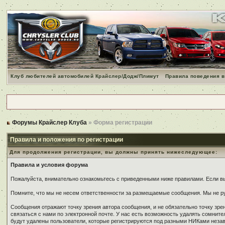
Клуб любителей автомобилей Крайслер/Додж/Плимут
Правила поведения в
Форумы Крайслер Клуба
» Форма регистрации
Правила и положения по регистрации
Для продолжения регистрации, вы должны принять нижеследующее:
Правила и условия форума
Пожалуйста, внимательно ознакомьтесь с приведенными ниже правилами. Если вы 
Помните, что мы не несем ответственности за размещаемые сообщения. Мы не ру
Сообщения отражают точку зрения автора сообщения, и не обязательно точку зр
связаться с нами по электронной почте. У нас есть возможность удалять сомнит
будут удалены пользователи, которые регистрируются под разными НИКами незави