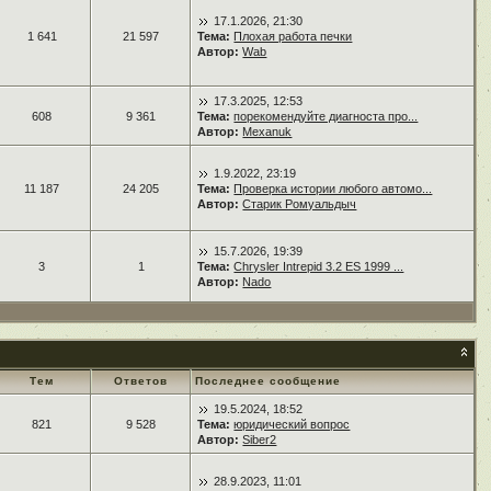
17.1.2026, 21:30
1 641
21 597
Тема:
Плохая работа печки
Автор:
Wab
17.3.2025, 12:53
608
9 361
Тема:
порекомендуйте диагноста про...
Автор:
Mexanuk
1.9.2022, 23:19
11 187
24 205
Тема:
Проверка истории любого автомо...
Автор:
Старик Ромуальдыч
15.7.2026, 19:39
3
1
Тема:
Chrysler Intrepid 3.2 ES 1999 ...
Автор:
Nado
Тем
Ответов
Последнее сообщение
19.5.2024, 18:52
821
9 528
Тема:
юридический вопрос
Автор:
Siber2
28.9.2023, 11:01