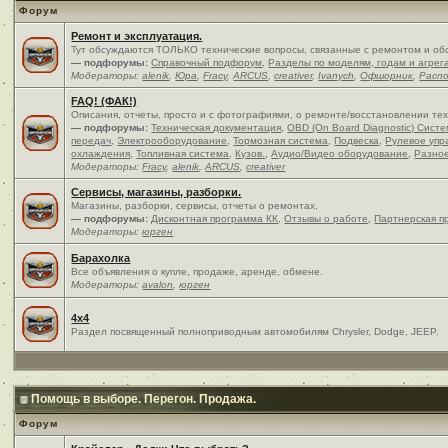
Форум
Ремонт и эксплуатация.
Тут обсуждаются ТОЛЬКО технические вопросы, связанные с ремонтом и об
— подфорумы:
Справочный подфорум
,
Разделы по моделям, годам и агрег
Модераторы:
alenik
,
Юра
,
Fracy
,
ARCUS
,
creativer
,
Ivanych
,
Офшорник
,
Расп
FAQ! (ФАК!)
Описания, отчеты, просто и c фотографиями, о ремонте/восстановлении те
— подфорумы:
Техническая документация
,
OBD (On Board Diagnostic) Сист
передач
,
Электрооборудование
,
Тормозная система
,
Подвеска
,
Рулевое упр
охлаждения
,
Топливная система
,
Кузов.
,
Аудио/Видео оборудование
,
Разно
Модераторы:
Fracy
,
alenik
,
ARCUS
,
creativer
Сервисы, магазины, разборки.
Магазины, разборки, сервисы, отчеты о ремонтах,
— подфорумы:
Дисконтная программа КК
,
Отзывы о работе
,
Партнерская п
Модераторы:
юрген
Барахолка
Все объявления о купле, продаже, аренде, обмене.
Модераторы:
avalon
,
юрген
4x4
Раздел посвященный полноприводным автомобилям Chrysler, Dodge, JEEP.
Помощь в выборе. Перегон. Продажа.
Форум