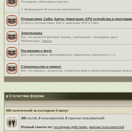
Поговорим, обменяемся опытом...
2. Информация об угнанных автомобилях.
Путешествия, СиБи, Карты, Навигация, GPS устройства и програм
Отчёты о путешествиях. Всё о навигации GPS и СиБи
Электроника
Все, что касается бытовой техники, электроники - обсуждаем здесь
Модераторы:
ЗавГар
Поговорим о фото
Всё о фотографии, фотоаппаратах, заваленных горизонтах и т.п.
Строительство и ремонт
Всё, что связано с ремонтом, строительством и околостроительными вопро
Статистика форума
395 посетителей за последние 5 минут
395
гостей,
0
пользователей,
0
скрытых пользователей
Полный список по:
последним действиям
,
именам пользователей