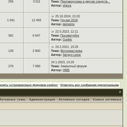
256
3 011
Тема:
Противоугонки и другие средств...
Автор:
sheva
25.10.2024, 21:02
1 041
12 493
Тема:
Грузия 2019
Автор:
demetrio
22.5.2023, 12:11
362
6 647
Тема:
Посоветуйте
Автор:
Garikk
24.2.2021, 15:25
128
2 800
Тема:
Фотохвасталка
Автор:
Sergyo Lione
24.1.2023, 13:29
279
7 680
Тема:
Закрытый форум
Автор:
НМБ
далить установленные форумом cookies
·
Отметить все сообщения прочитанными
Активные темы
·
Администрация
·
Активные сегодня
·
Самые активные