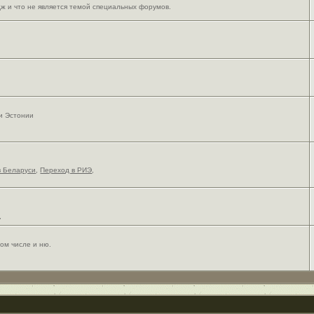
ж и что не является темой специальных форумов.
 и Эстонии
в Беларуси
,
Переход в РИЭ
,
,
ом числе и ню.