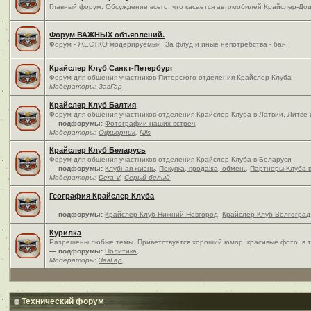
Главный форум. Обсуждение всего, что касается автомобилей Крайслер-Дод
Форум ВАЖНЫХ объявлений.
Форум - ЖЕСТКО модерируемый. За флуд и иные непотребства - бан.
Крайслер Клуб Санкт-Петербург
Форум для общения участников Питерского отделения Крайслер Клуба
Модераторы:
ЗавГар
Крайслер Клуб Балтия
Форум для общения участников отделения Крайслер Клуба в Латвии, Литве
— подфорумы:
Фотографии наших встреч
,
Модераторы:
Офшорник
,
Nils
Крайслер Клуб Беларусь
Форум для общения участников отделения Крайслер Клуба в Беларуси
— подфорумы:
Клубная жизнь
,
Покупка, продажа, обмен.
,
Партнеры Клуба 
Модераторы:
Dera-V
,
Серый-белый
География Крайслер Клуба
— подфорумы:
Крайслер Клуб Нижний Новгород
,
Крайслер Клуб Волгоград
Курилка
Разрешены любые темы. Приветствуется хороший юмор, красивые фото, в т
— подфорумы:
Политика
,
Модераторы:
ЗавГар
Технический форум