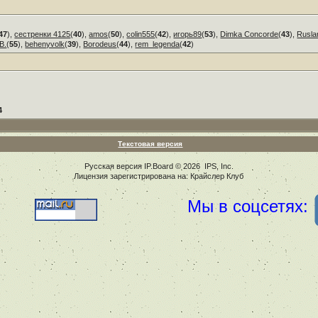
47
),
сестренки 4125
(
40
),
amos
(
50
),
colin555
(
42
),
игорь89
(
53
),
Dimka Concorde
(
43
),
Rusla
В.
(
55
),
behenyvolk
(
39
),
Borodeus
(
44
),
rem_legenda
(
42
)
4
Текстовая версия
Русская версия
IP.Board
© 2026
IPS, Inc
.
Лицензия зарегистрирована на: Крайслер Клуб
Мы в соцсетях: