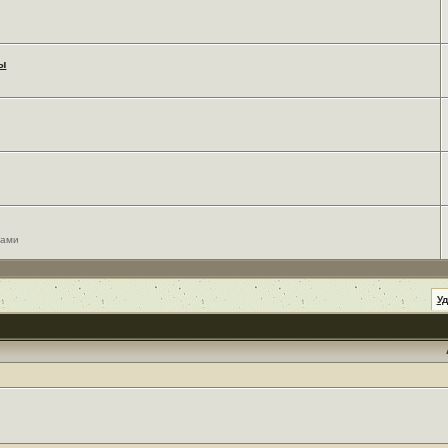
мы
сами
У