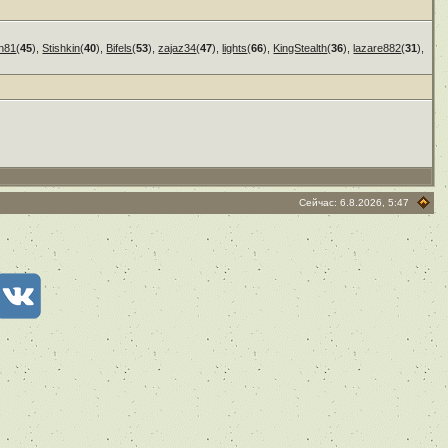
n81
(
45
),
Stishkin
(
40
),
Bifels
(
53
),
zajaz34
(
47
),
lights
(
66
),
KingStealth
(
36
),
lazare882
(
31
),
Сейчас: 6.8.2026, 5:47