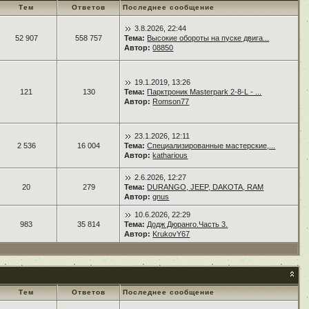
Тем
Ответов
Последнее сообщение
3.8.2026, 22:44
52 907
558 757
Тема:
Высокие обороты на пуске двига...
Автор:
08850
19.1.2019, 13:26
121
130
Тема:
Парктроник Masterpark 2-8-L - ...
Автор:
Romson77
23.1.2026, 12:11
2 536
16 004
Тема:
Специализированные мастерские,...
Автор:
katharious
2.6.2026, 12:27
20
279
Тема:
DURANGO, JEEP, DAKOTA, RAM
Автор:
gnus
10.6.2026, 22:29
983
35 814
Тема:
Додж Дюранго.Часть 3.
Автор:
KrukovY67
Тем
Ответов
Последнее сообщение