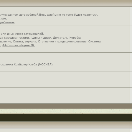
служиванием автомобилей.Весь флейм не по теме будет удаляться.
атам
,
орядитель
х или иных узлов автомобилей.
ема самодиагностики.
,
Шины и диски
,
Двигатель
,
Коробка
авление
,
Оптика, зеркала
,
Отопление и кондиционирование
,
Система
е
,
ФАК по платформе JR
,
рограмма Крайслер Клуба (МОСКВА)
,