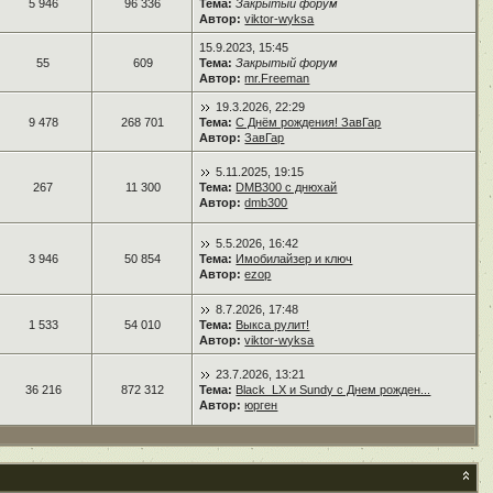
5 946
96 336
Тема:
Закрытый форум
Автор:
viktor-wyksa
15.9.2023, 15:45
55
609
Тема:
Закрытый форум
Автор:
mr.Freeman
19.3.2026, 22:29
9 478
268 701
Тема:
С Днём рождения! ЗавГар
Автор:
ЗавГар
5.11.2025, 19:15
267
11 300
Тема:
DMB300 с днюхай
Автор:
dmb300
5.5.2026, 16:42
3 946
50 854
Тема:
Имобилайзер и ключ
Автор:
ezop
8.7.2026, 17:48
1 533
54 010
Тема:
Выкса рулит!
Автор:
viktor-wyksa
23.7.2026, 13:21
36 216
872 312
Тема:
Black_LX и Sundy с Днем рожден...
Автор:
юрген