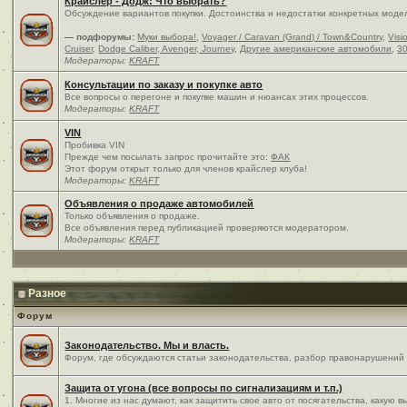
Крайслер - Додж: Что выбрать?
Обсуждение вариантов покупки. Достоинства и недостатки конкретных моде
— подфорумы:
Муки выбора!
,
Voyager / Caravan (Grand) / Town&Country
,
Visi
Cruiser
,
Dodge Caliber, Avenger, Journey
,
Другие американские автомобили
,
30
Модераторы:
KRAFT
Консультации по заказу и покупке авто
Все вопросы о перегоне и покупке машин и нюансах этих процессов.
Модераторы:
KRAFT
VIN
Пробивка VIN
Прежде чем посылать запрос прочитайте это:
ФАК
Этот форум открыт только для членов крайслер клуба!
Модераторы:
KRAFT
Объявления о продаже автомобилей
Только объявления о продаже.
Все объявления перед публикацией проверяются модератором.
Модераторы:
KRAFT
Разное
Форум
Законодательство. Мы и власть.
Форум, где обсуждаются статьи законодательства, разбор правонарушений и
Защита от угона (все вопросы по сигнализациям и т.п.)
1. Многие из нас думают, как защитить свое авто от посягательства, какую 