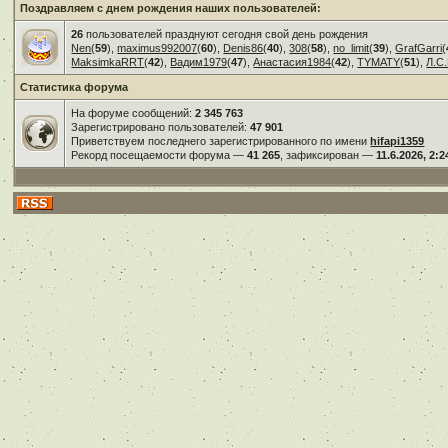
Поздравляем с днем рождения наших пользователей:
26
пользователей празднуют сегодня свой день рождения
Nen
(
59
),
maximus992007
(
60
),
Denis86
(
40
),
308
(
58
),
no_limit
(
39
),
GrafGarri
(
MaksimkaRRT
(
42
),
Вадим1979
(
47
),
Анастасия1984
(
42
),
TYMATY
(
51
),
Л.С.
Статистика форума
На форуме сообщений:
2 345 763
Зарегистрировано пользователей:
47 901
Приветствуем последнего зарегистрированного по имени
hifapi1359
Рекорд посещаемости форума —
41 265
, зафиксирован —
11.6.2026, 2:2