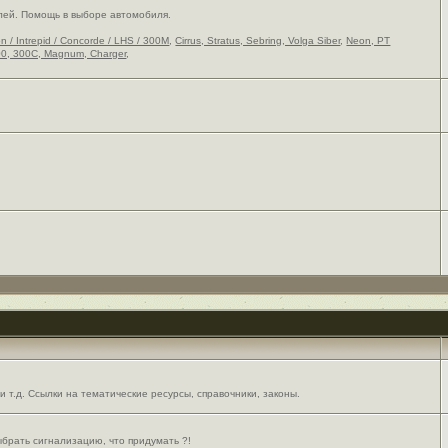
лей. Помощь в выборе автомобиля.
on / Intrepid / Concorde / LHS / 300M
,
Cirrus, Stratus, Sebring, Volga Siber
,
Neon, PT
0, 300C, Magnum, Charger
,
 т.д. Ссылки на тематические ресурсы, справочники, законы.
выбрать сигнализацию, что придумать ?!