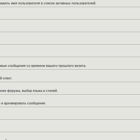
ражать имя пользователя в списке активных пользователей.
новые сообщения со времени вашего прошлого визита.
й ответ.
роек форума, выбор языка и стилей.
й и архивировать сообщения.