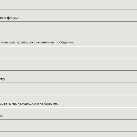
троек форума.
 письмами, архивация сохраненных сообщений.
ему.
льзователей, находящихся на форуме.
я.