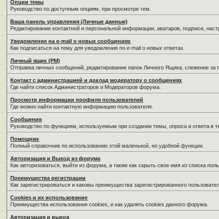
Опции темы
Руководство по доступным опциям, при просмотре тем.
Ваша панель управления (Личные данные)
Редактирование контактной и персональной информации, аватаров, подписи, нас
Уведомление на e-mail о новых сообщениях
Как подписаться на тему для уведомления по e-mail о новых ответах.
Личный ящик (PM)
Отправка личных сообщений, редактирование папок Личного Ящика, слежение за
Контакт с администрацией и доклад модератору о сообщениях
Где найти список Администраторов и Модераторов форума.
Просмотр информации профиля пользователей
Где можно найти контактную информацию пользователя.
Сообщения
Руководство по функциям, используемым при создании темы, опроса и ответа в т
Помощник
Полный справочник по использованию этой маленькой, но удобной функции.
Авторизация и Выход из форума
Как авторизоваться, выйти из форума, а также как скрыть свое имя из списка по
Преимущества регистрации
Как зарегистрироваться и каковы преимущества зарегистрированного пользовател
Cookies и их использование
Преимущества использования cookies, и как удалять cookies данного форума.
Авторизация и выход