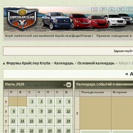
Клуб любителей автомобилей Крайслер/Додж/Плимут
Правила поведения в
Здравствуйт
Форумы Крайслер Клуба
»
Календарь
»
Основной календарь
» Август 
«
А
Июль 2026
Календарь событий и именинни
П
В
С
Ч
П
С
В
Понедельник
Вторник
»
1
2
3
4
5
»
6
7
8
9
10
11
12
»
»
13
14
15
16
17
18
19
»
20
21
22
23
24
25
26