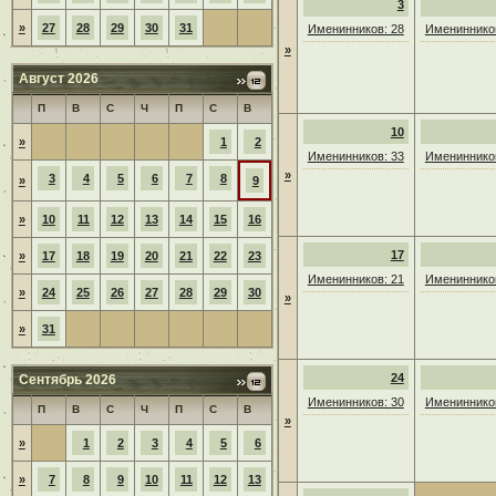
3
»
27
28
29
30
31
Именинников: 28
Именинников
»
Август 2026
П
В
С
Ч
П
С
В
10
»
1
2
Именинников: 33
Именинников
»
3
4
5
6
7
8
»
9
»
10
11
12
13
14
15
16
17
»
17
18
19
20
21
22
23
Именинников: 21
Именинников
»
24
25
26
27
28
29
30
»
»
31
24
Сентябрь 2026
Именинников: 30
Именинников
П
В
С
Ч
П
С
В
»
»
1
2
3
4
5
6
»
7
8
9
10
11
12
13