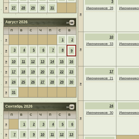
3
»
27
28
29
30
31
Именинников: 28
Именинников
»
Август 2026
П
В
С
Ч
П
С
В
10
»
1
2
Именинников: 33
Именинников
»
3
4
5
6
7
8
»
9
»
10
11
12
13
14
15
16
17
»
17
18
19
20
21
22
23
Именинников: 21
Именинников
»
24
25
26
27
28
29
30
»
»
31
24
Сентябрь 2026
Именинников: 30
Именинников
П
В
С
Ч
П
С
В
»
»
1
2
3
4
5
6
»
7
8
9
10
11
12
13