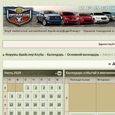
Клуб любителей автомобилей Крайслер/Додж/Плимут
Правила поведения в
Здравствуйт
Форумы Крайслер Клуба
»
Календарь
»
Основной календарь
» Август 
«
А
Июль 2026
Календарь событий и именинни
П
В
С
Ч
П
С
В
Понедельник
Вторник
»
1
2
3
4
5
»
6
7
8
9
10
11
12
»
»
13
14
15
16
17
18
19
»
20
21
22
23
24
25
26