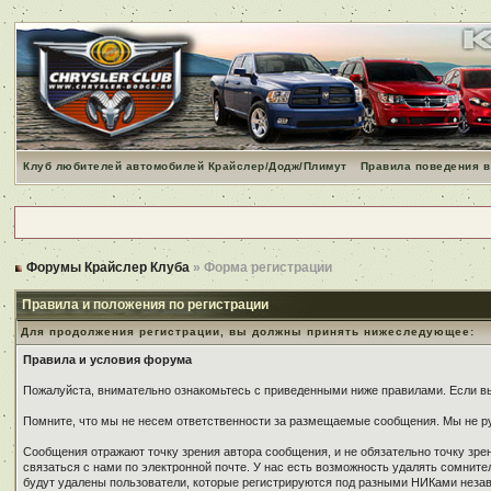
Клуб любителей автомобилей Крайслер/Додж/Плимут
Правила поведения в
Форумы Крайслер Клуба
» Форма регистрации
Правила и положения по регистрации
Для продолжения регистрации, вы должны принять нижеследующее:
Правила и условия форума
Пожалуйста, внимательно ознакомьтесь с приведенными ниже правилами. Если вы 
Помните, что мы не несем ответственности за размещаемые сообщения. Мы не ру
Сообщения отражают точку зрения автора сообщения, и не обязательно точку зр
связаться с нами по электронной почте. У нас есть возможность удалять сомнит
будут удалены пользователи, которые регистрируются под разными НИКами незави