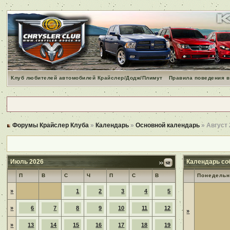
Клуб любителей автомобилей Крайслер/Додж/Плимут
Правила поведения в
Форумы Крайслер Клуба
»
Календарь
»
Основной календарь
» Август
Июль 2026
Календарь со
П
В
С
Ч
П
С
В
Понедельн
»
1
2
3
4
5
»
6
7
8
9
10
11
12
»
»
13
14
15
16
17
18
19