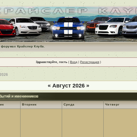
 форумах Крайслер Клуба.
Здравствуйте, гость
(
Вход
|
Регистрация
)
 2026
«
Август 2026
»
бытий и именинников
ик
Вторник
Среда
Четверг