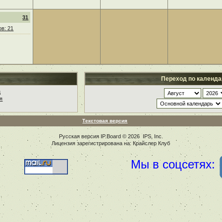
31
в: 21
Переход по календ
ц
я
Текстовая версия
Русская версия
IP.Board
© 2026
IPS, Inc
.
Лицензия зарегистрирована на: Крайслер Клуб
Мы в соцсетях: