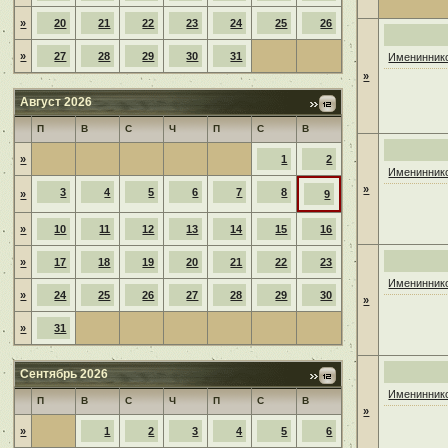
»
20
21
22
23
24
25
26
»
27
28
29
30
31
Имениннико
»
Август 2026
П
В
С
Ч
П
С
В
»
1
2
Имениннико
»
3
4
5
6
7
8
»
9
»
10
11
12
13
14
15
16
»
17
18
19
20
21
22
23
Имениннико
»
24
25
26
27
28
29
30
»
»
31
Сентябрь 2026
Имениннико
П
В
С
Ч
П
С
В
»
»
1
2
3
4
5
6