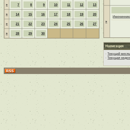
»
7
8
9
10
11
12
13
»
14
15
16
17
18
19
20
Имениннико
»
»
21
22
23
24
25
26
27
»
28
29
30
Навигация
·
Текущий меся
·
Текущая недел