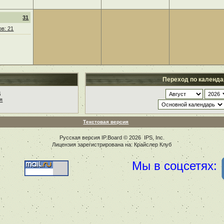
31
в: 21
Переход по календ
ц
я
Текстовая версия
Русская версия
IP.Board
© 2026
IPS, Inc
.
Лицензия зарегистрирована на: Крайслер Клуб
Мы в соцсетях: