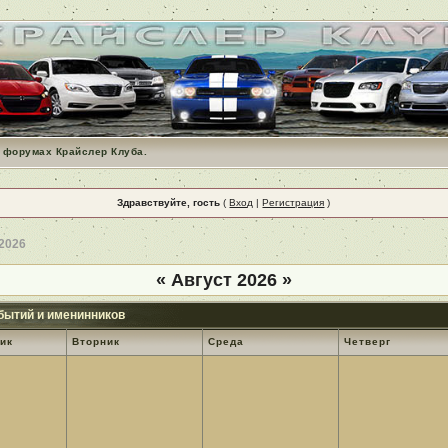
 форумах Крайслер Клуба.
Здравствуйте, гость
(
Вход
|
Регистрация
)
 2026
«
Август 2026
»
бытий и именинников
ик
Вторник
Среда
Четверг