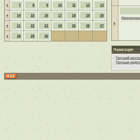
»
7
8
9
10
11
12
13
»
14
15
16
17
18
19
20
Имениннико
»
»
21
22
23
24
25
26
27
»
28
29
30
Навигация
·
Текущий меся
·
Текущая недел