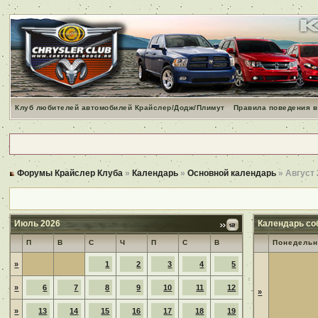
Клуб любителей автомобилей Крайслер/Додж/Плимут
Правила поведения в
Форумы Крайслер Клуба
»
Календарь
»
Основной календарь
» Август
Июль 2026
Календарь со
П
В
С
Ч
П
С
В
Понедельн
»
1
2
3
4
5
»
6
7
8
9
10
11
12
»
»
13
14
15
16
17
18
19