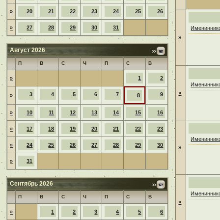
»
20
21
22
23
24
25
26
»
27
28
29
30
31
Имениннико
»
Август 2026
П
В
С
Ч
П
С
В
»
1
2
Имениннико
»
3
4
5
6
7
9
»
8
»
10
11
12
13
14
15
16
»
17
18
19
20
21
22
23
Имениннико
»
24
25
26
27
28
29
30
»
»
31
Сентябрь 2026
Имениннико
П
В
С
Ч
П
С
В
»
»
1
2
3
4
5
6