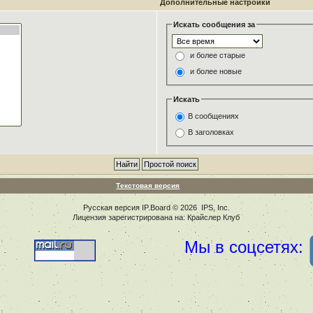
Дополнительные настройки
Искать сообщения за
и более старые
и более новые
Искать
В сообщениях
В заголовках
Текстовая версия
Русская версия
IP.Board
© 2026
IPS, Inc
.
Лицензия зарегистрирована на: Крайслер Клуб
Мы в соцсетях: