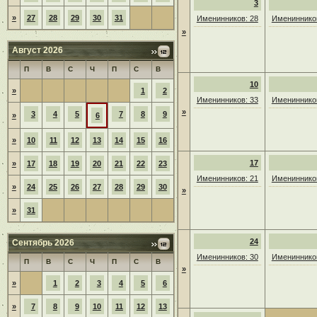
3
»
27
28
29
30
31
Именинников: 28
Именинников
»
Август 2026
П
В
С
Ч
П
С
В
10
»
1
2
Именинников: 33
Именинников
»
3
4
5
7
8
9
»
6
»
10
11
12
13
14
15
16
17
»
17
18
19
20
21
22
23
Именинников: 21
Именинников
»
24
25
26
27
28
29
30
»
»
31
24
Сентябрь 2026
Именинников: 30
Именинников
П
В
С
Ч
П
С
В
»
»
1
2
3
4
5
6
»
7
8
9
10
11
12
13