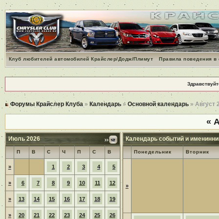
Клуб любителей автомобилей Крайслер/Додж/Плимут
Правила поведения в
Здравствуйт
Форумы Крайслер Клуба
»
Календарь
»
Основной календарь
» Август 
«
А
Июль 2026
Календарь событий и именинни
П
В
С
Ч
П
С
В
Понедельник
Вторник
»
1
2
3
4
5
»
6
7
8
9
10
11
12
»
»
13
14
15
16
17
18
19
»
20
21
22
23
24
25
26