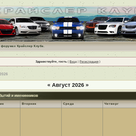
 форумах Крайслер Клуба.
Здравствуйте, гость
(
Вход
|
Регистрация
)
 2026
«
Август 2026
»
бытий и именинников
ик
Вторник
Среда
Четверг