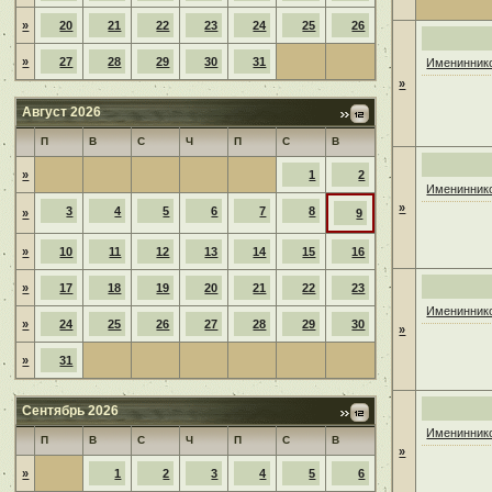
»
20
21
22
23
24
25
26
»
27
28
29
30
31
Имениннико
»
Август 2026
П
В
С
Ч
П
С
В
»
1
2
Имениннико
»
3
4
5
6
7
8
»
9
»
10
11
12
13
14
15
16
»
17
18
19
20
21
22
23
Имениннико
»
24
25
26
27
28
29
30
»
»
31
Сентябрь 2026
Имениннико
П
В
С
Ч
П
С
В
»
»
1
2
3
4
5
6