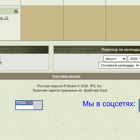
31
в: 21
Переход по календ
ц
я
Текстовая версия
Русская версия
IP.Board
© 2026
IPS, Inc
.
Лицензия зарегистрирована на: Крайслер Клуб
Мы в соцсетях: