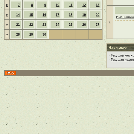
»
7
8
9
10
11
12
13
»
14
15
16
17
18
19
20
Имениннико
»
»
21
22
23
24
25
26
27
»
28
29
30
Навигация
·
Текущий меся
·
Текущая недел