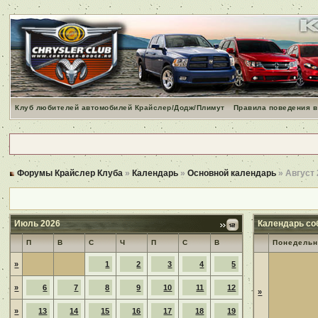
Клуб любителей автомобилей Крайслер/Додж/Плимут
Правила поведения в
Форумы Крайслер Клуба
»
Календарь
»
Основной календарь
» Август
Июль 2026
Календарь со
П
В
С
Ч
П
С
В
Понедельн
»
1
2
3
4
5
»
6
7
8
9
10
11
12
»
»
13
14
15
16
17
18
19