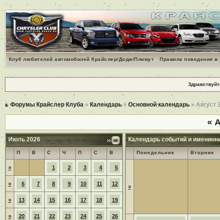
Клуб любителей автомобилей Крайслер/Додж/Плимут
Правила поведения в
Здравствуйт
Форумы Крайслер Клуба
»
Календарь
»
Основной календарь
» Август 
«
А
Июль 2026
Календарь событий и именинн
П
В
С
Ч
П
С
В
Понедельник
Вторник
»
1
2
3
4
5
»
6
7
8
9
10
11
12
»
»
13
14
15
16
17
18
19
»
20
21
22
23
24
25
26