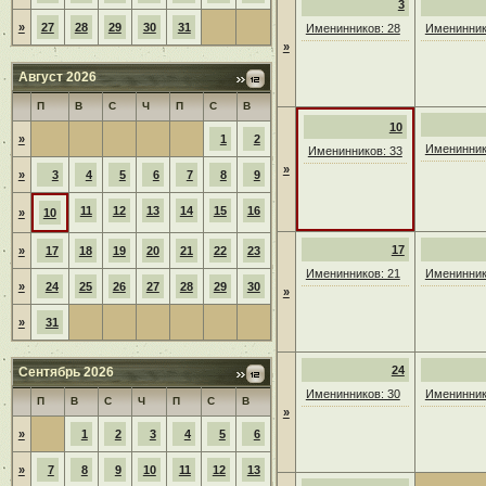
3
»
27
28
29
30
31
Именинников: 28
Именинник
»
Август 2026
П
В
С
Ч
П
С
В
10
»
1
2
Именинник
Именинников: 33
»
»
3
4
5
6
7
8
9
11
12
13
14
15
16
»
10
17
»
17
18
19
20
21
22
23
Именинников: 21
Именинник
»
24
25
26
27
28
29
30
»
»
31
24
Сентябрь 2026
Именинников: 30
Именинник
П
В
С
Ч
П
С
В
»
»
1
2
3
4
5
6
»
7
8
9
10
11
12
13