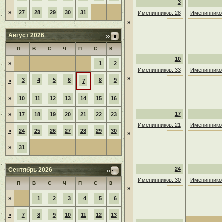
3
»
27
28
29
30
31
Именинников: 28
Именинников
»
Август 2026
П
В
С
Ч
П
С
В
10
»
1
2
Именинников: 33
Именинников
»
3
4
5
6
8
9
»
7
»
10
11
12
13
14
15
16
17
»
17
18
19
20
21
22
23
Именинников: 21
Именинников
»
24
25
26
27
28
29
30
»
»
31
24
Сентябрь 2026
Именинников: 30
Именинников
П
В
С
Ч
П
С
В
»
»
1
2
3
4
5
6
»
7
8
9
10
11
12
13