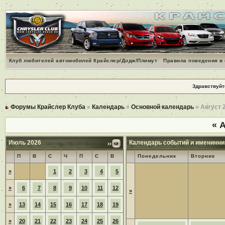
Клуб любителей автомобилей Крайслер/Додж/Плимут
Правила поведения в
Здравствуйт
Форумы Крайслер Клуба
»
Календарь
»
Основной календарь
» Август 
«
А
Июль 2026
Календарь событий и именинни
П
В
С
Ч
П
С
В
Понедельник
Вторник
»
1
2
3
4
5
»
6
7
8
9
10
11
12
»
»
13
14
15
16
17
18
19
»
20
21
22
23
24
25
26