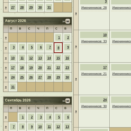
3
»
27
28
29
30
31
Именинников: 28
Именинников
»
Август 2026
П
В
С
Ч
П
С
В
10
»
1
2
Именинников: 33
Именинников
»
3
4
5
6
7
9
»
8
»
10
11
12
13
14
15
16
17
»
17
18
19
20
21
22
23
Именинников: 21
Именинников
»
24
25
26
27
28
29
30
»
»
31
24
Сентябрь 2026
Именинников: 30
Именинников
П
В
С
Ч
П
С
В
»
»
1
2
3
4
5
6
»
7
8
9
10
11
12
13