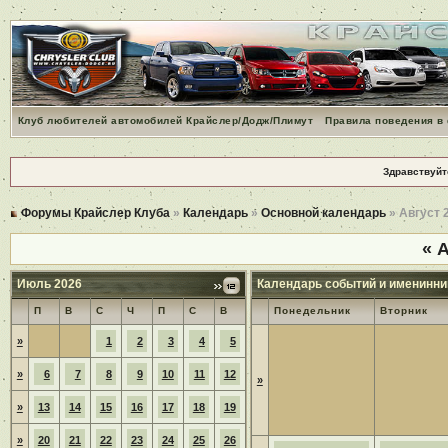
Клуб любителей автомобилей Крайслер/Додж/Плимут
Правила поведения в
Здравствуйт
Форумы Крайслер Клуба
»
Календарь
»
Основной календарь
» Август 
«
А
Июль 2026
Календарь событий и именинни
П
В
С
Ч
П
С
В
Понедельник
Вторник
»
1
2
3
4
5
»
6
7
8
9
10
11
12
»
»
13
14
15
16
17
18
19
»
20
21
22
23
24
25
26