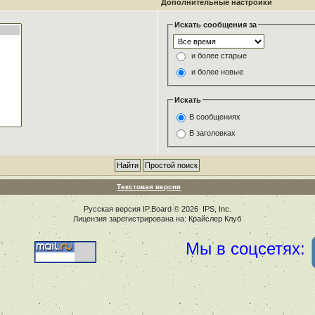
Дополнительные настройки
Искать сообщения за
и более старые
и более новые
Искать
В сообщениях
В заголовках
Текстовая версия
Русская версия
IP.Board
© 2026
IPS, Inc
.
Лицензия зарегистрирована на: Крайслер Клуб
Мы в соцсетях: