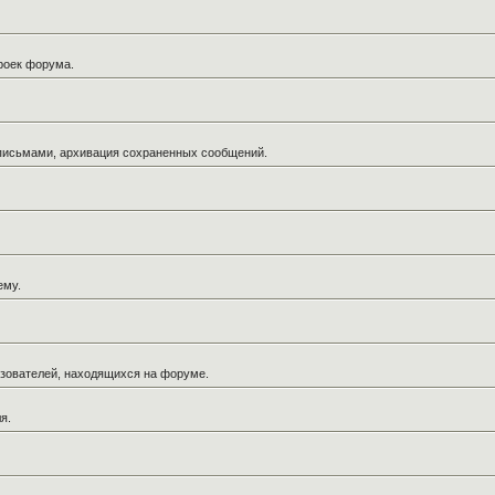
троек форума.
 письмами, архивация сохраненных сообщений.
ему.
льзователей, находящихся на форуме.
я.