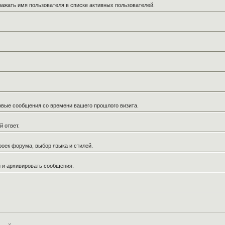
ражать имя пользователя в списке активных пользователей.
новые сообщения со времени вашего прошлого визита.
й ответ.
роек форума, выбор языка и стилей.
й и архивировать сообщения.