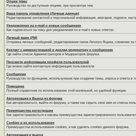
Опции темы
Руководство по доступным опциям, при просмотре тем.
Ваша панель управления (Личные данные)
Редактирование контактной и персональной информации, аватаров, подписи, нас
Уведомление на e-mail о новых сообщениях
Как подписаться на тему для уведомления по e-mail о новых ответах.
Личный ящик (PM)
Отправка личных сообщений, редактирование папок Личного Ящика, слежение за
Контакт с администрацией и доклад модератору о сообщениях
Где найти список Администраторов и Модераторов форума.
Просмотр информации профиля пользователей
Где можно найти контактную информацию пользователя.
Сообщения
Руководство по функциям, используемым при создании темы, опроса и ответа в т
Помощник
Полный справочник по использованию этой маленькой, но удобной функции.
Авторизация и Выход из форума
Как авторизоваться, выйти из форума, а также как скрыть свое имя из списка по
Преимущества регистрации
Как зарегистрироваться и каковы преимущества зарегистрированного пользовател
Cookies и их использование
Преимущества использования cookies, и как удалять cookies данного форума.
Авторизация и выход