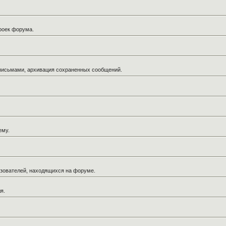
троек форума.
 письмами, архивация сохраненных сообщений.
ему.
льзователей, находящихся на форуме.
я.