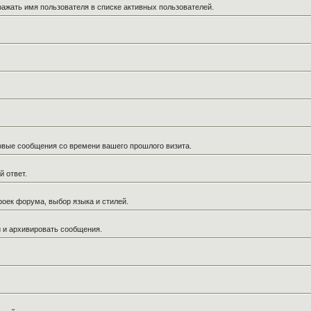
ражать имя пользователя в списке активных пользователей.
новые сообщения со времени вашего прошлого визита.
й ответ.
роек форума, выбор языка и стилей.
й и архивировать сообщения.