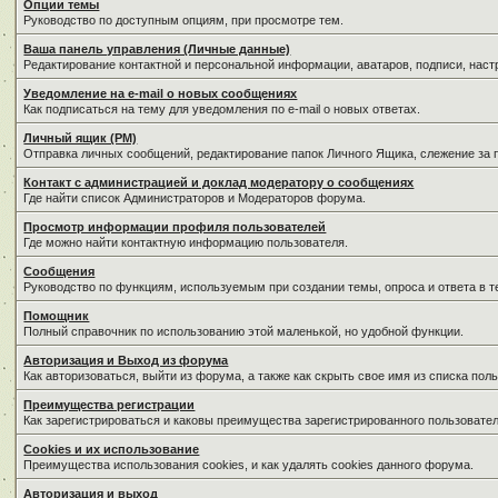
Опции темы
Руководство по доступным опциям, при просмотре тем.
Ваша панель управления (Личные данные)
Редактирование контактной и персональной информации, аватаров, подписи, нас
Уведомление на e-mail о новых сообщениях
Как подписаться на тему для уведомления по e-mail о новых ответах.
Личный ящик (PM)
Отправка личных сообщений, редактирование папок Личного Ящика, слежение за
Контакт с администрацией и доклад модератору о сообщениях
Где найти список Администраторов и Модераторов форума.
Просмотр информации профиля пользователей
Где можно найти контактную информацию пользователя.
Сообщения
Руководство по функциям, используемым при создании темы, опроса и ответа в т
Помощник
Полный справочник по использованию этой маленькой, но удобной функции.
Авторизация и Выход из форума
Как авторизоваться, выйти из форума, а также как скрыть свое имя из списка по
Преимущества регистрации
Как зарегистрироваться и каковы преимущества зарегистрированного пользовател
Cookies и их использование
Преимущества использования cookies, и как удалять cookies данного форума.
Авторизация и выход