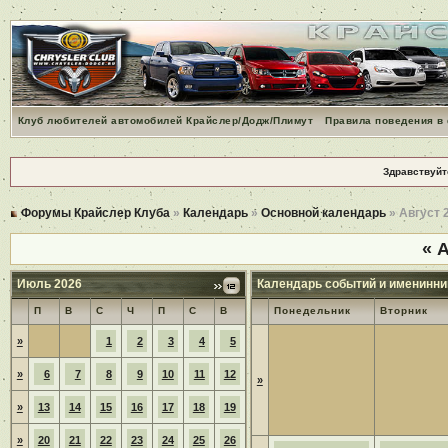
Клуб любителей автомобилей Крайслер/Додж/Плимут
Правила поведения в
Здравствуйт
Форумы Крайслер Клуба
»
Календарь
»
Основной календарь
» Август 
«
А
Июль 2026
Календарь событий и именинни
П
В
С
Ч
П
С
В
Понедельник
Вторник
»
1
2
3
4
5
»
6
7
8
9
10
11
12
»
»
13
14
15
16
17
18
19
»
20
21
22
23
24
25
26