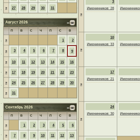
3
»
27
28
29
30
31
Именинников: 28
Именинников
»
Август 2026
П
В
С
Ч
П
С
В
10
»
1
2
Именинников: 33
Именинников
»
3
4
5
6
7
8
»
9
»
10
11
12
13
14
15
16
17
»
17
18
19
20
21
22
23
Именинников: 21
Именинников
»
24
25
26
27
28
29
30
»
»
31
24
Сентябрь 2026
Именинников: 30
Именинников
П
В
С
Ч
П
С
В
»
»
1
2
3
4
5
6
»
7
8
9
10
11
12
13