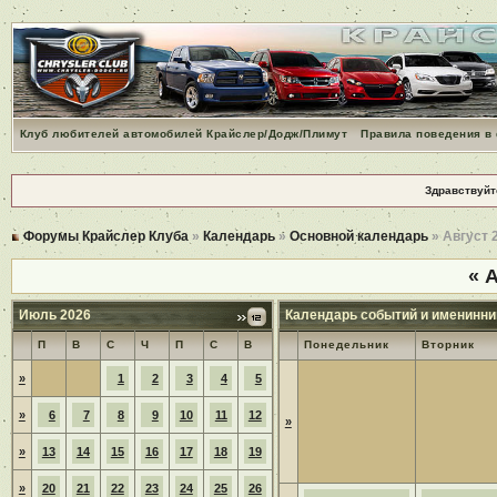
Клуб любителей автомобилей Крайслер/Додж/Плимут
Правила поведения в
Здравствуйт
Форумы Крайслер Клуба
»
Календарь
»
Основной календарь
» Август 
«
А
Июль 2026
Календарь событий и именинни
П
В
С
Ч
П
С
В
Понедельник
Вторник
»
1
2
3
4
5
»
6
7
8
9
10
11
12
»
»
13
14
15
16
17
18
19
»
20
21
22
23
24
25
26