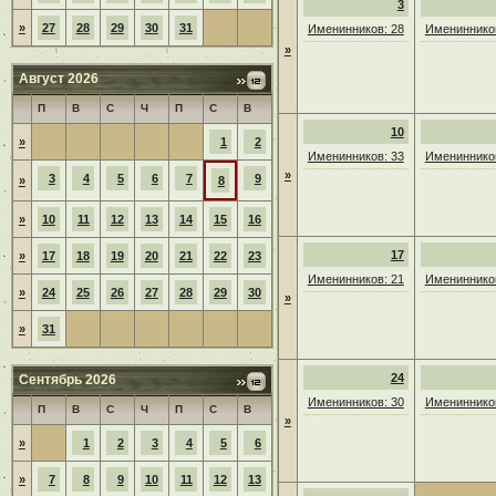
3
»
27
28
29
30
31
Именинников: 28
Именинников
»
Август 2026
П
В
С
Ч
П
С
В
10
»
1
2
Именинников: 33
Именинников
»
3
4
5
6
7
9
»
8
»
10
11
12
13
14
15
16
17
»
17
18
19
20
21
22
23
Именинников: 21
Именинников
»
24
25
26
27
28
29
30
»
»
31
24
Сентябрь 2026
Именинников: 30
Именинников
П
В
С
Ч
П
С
В
»
»
1
2
3
4
5
6
»
7
8
9
10
11
12
13