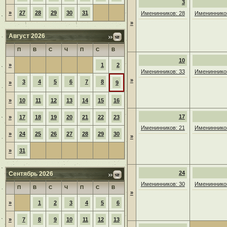
3
»
27
28
29
30
31
Именинников: 28
Именинников
»
Август 2026
П
В
С
Ч
П
С
В
10
»
1
2
Именинников: 33
Именинников
»
3
4
5
6
7
8
»
9
»
10
11
12
13
14
15
16
17
»
17
18
19
20
21
22
23
Именинников: 21
Именинников
»
24
25
26
27
28
29
30
»
»
31
24
Сентябрь 2026
Именинников: 30
Именинников
П
В
С
Ч
П
С
В
»
»
1
2
3
4
5
6
»
7
8
9
10
11
12
13