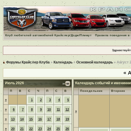
Клуб любителей автомобилей Крайслер/Додж/Плимут
Правила поведения в
Здравствуйт
Форумы Крайслер Клуба
»
Календарь
»
Основной календарь
» Август 
«
А
Июль 2026
Календарь событий и именинни
П
В
С
Ч
П
С
В
Понедельник
Вторник
»
1
2
3
4
5
»
6
7
8
9
10
11
12
»
»
13
14
15
16
17
18
19
»
20
21
22
23
24
25
26